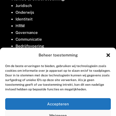
Juridisch
Onderwijs
Identiteit
HRM
Governance
Communicatie
Bedrijfsvoering
Belangenbehartiging
Beheer toestemming
Om de beste ervaringen te bieden, gebruiken wij technologieën zoals
Contact
cookies om informatie over je apparaat op te slaan en/of te raadplegen.
Door in te stemmen met deze technologieën kunnen wij gegevens zoals
surfgedrag of unieke ID's op deze site verwerken. Als je geen
Houttuinlaan 8
toestemming geeft of uw toestemming intrekt, kan dit een nadelige
invloed hebben op bepaalde functies en mogelijkheden.
3447 GM Woerden
(0348) 405 200
Accepteren
welkom@vosabb.nl
Weigeren