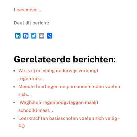
Lees meer…
Deel dit bericht:
L
F
T
E
D
i
a
w
m
e
n
c
i
a
l
k
e
t
i
e
Gerelateerde berichten:
e
b
t
l
n
d
o
e
I
o
r
Wet vrij en veilig onderwijs verhoogt
n
k
regeldruk…
Meeste leerlingen en personeelsleden voelen
zich…
'Weghalen regenboogvlaggen maakt
schoolklimaat…
Leerkrachten basisscholen voelen zich veilig -
PO