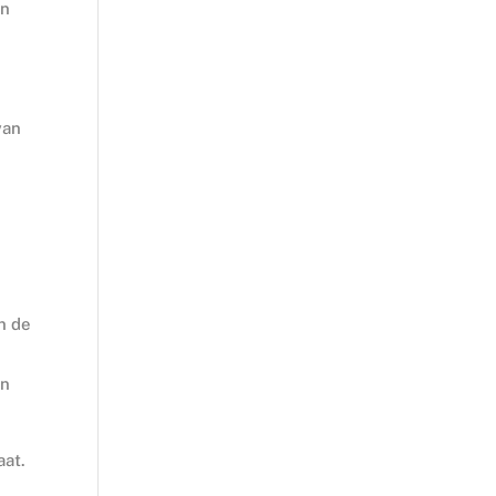
an
van
n de
jn
aat.