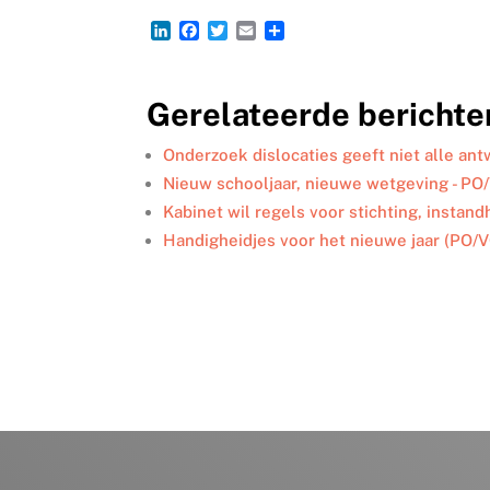
L
F
T
E
D
i
a
w
m
e
n
c
i
a
l
k
e
t
i
e
Gerelateerde berichte
e
b
t
l
n
d
o
e
I
o
r
Onderzoek dislocaties geeft niet alle a
n
k
Nieuw schooljaar, nieuwe wetgeving - PO
Kabinet wil regels voor stichting, insta
Handigheidjes voor het nieuwe jaar (PO/