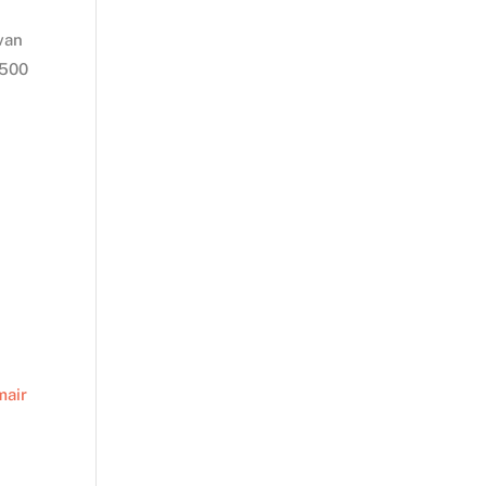
van
 500
mair