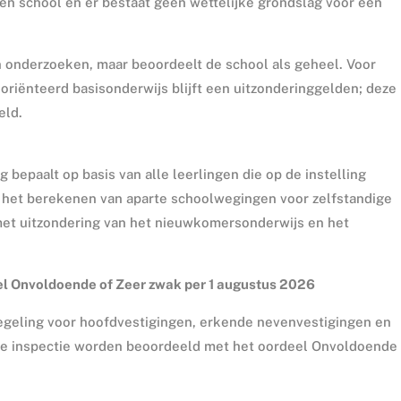
 één school en er bestaat geen wettelijke grondslag voor een
.
en onderzoeken, maar beoordeelt de school als geheel. Voor
riënteerd basisonderwijs blijft een uitzonderinggelden; deze
eld.
bepaalt op basis van alle leerlingen die op de instelling
t het berekenen van aparte schoolwegingen voor zelfstandige
met uitzondering van het nieuwkomersonderwijs en het
el Onvoldoende of Zeer zwak per 1 augustus 2026
egeling voor hoofdvestigingen, erkende nevenvestigingen en
 de inspectie worden beoordeeld met het oordeel Onvoldoende