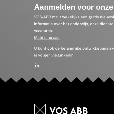
Aanmelden voor onze 
VOS/ABB mailt wekelijks een gratis nieuws
informatie over het onderwijs, onze dienst
vacatures.
Meld u nu aan
U kunt ook de belangrijke ontwikkelingen
is volgen via
LinkedIn
.