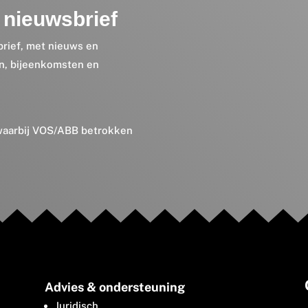
nieuwsbrief
brief, met nieuws en
en, bijeenkomsten en
 waarbij VOS/ABB betrokken
Advies & ondersteuning
Juridisch