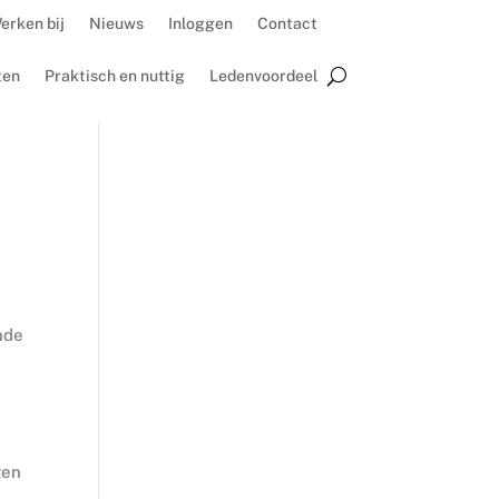
erken bij
Nieuws
Inloggen
Contact
ten
Praktisch en nuttig
Ledenvoordeel
nde
gen