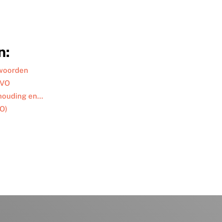
n:
ntwoorden
/VO
ndhouding en…
VO)