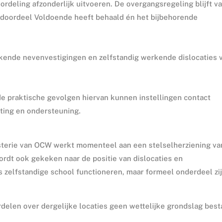
oordeling afzonderlijk uitvoeren. De overgangsregeling blijft v
indoordeel Voldoende heeft behaald én het bijbehorende
rkende nevenvestigingen en zelfstandig werkende dislocaties 
de praktische gevolgen hiervan kunnen instellingen contact
ing en ondersteuning.
inisterie van OCW werkt momenteel aan een stelselherziening va
ordt ook gekeken naar de positie van dislocaties en
s zelfstandige school functioneren, maar formeel onderdeel zi
ordelen over dergelijke locaties geen wettelijke grondslag best