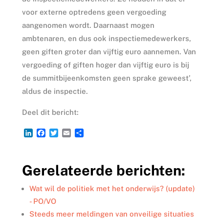
voor externe optredens geen vergoeding
aangenomen wordt. Daarnaast mogen
ambtenaren, en dus ook inspectiemedewerkers,
geen giften groter dan vijftig euro aannemen. Van
vergoeding of giften hoger dan vijftig euro is bij
de summitbijeenkomsten geen sprake geweest’,
aldus de inspectie.
Deel dit bericht:
L
F
T
E
D
i
a
w
m
e
n
c
i
a
l
k
e
t
i
e
Gerelateerde berichten:
e
b
t
l
n
d
o
e
I
o
r
Wat wil de politiek met het onderwijs? (update)
n
k
- PO/VO
Steeds meer meldingen van onveilige situaties