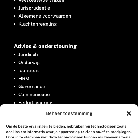
Jurisprudentie
Algemene voorwaarden
Klachtenregeling
Advies & ondersteuning
Juridisch
Onderwijs
Identiteit
HRM
Governance
Communicatie
Bedrijfsvoering
Belangenbehartiging
Beheer toestemming
Om de beste ervaringen te bieden, gebruiken wij technologieën zoals
Contact
cookies om informatie over je apparaat op te slaan en/of te raadplegen.
Door in te stemmen met deze technologieën kunnen wij gegevens zoals