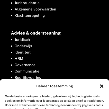
Jurisprudentie
Algemene voorwaarden
Klachtenregeling
Advies & ondersteuning
Juridisch
Onderwijs
Identiteit
HRM
Governance
Communicatie
Bedrijfsvoering
Belangenbehartiging
Beheer toestemming
Om de beste ervaringen te bieden, gebruiken wij technologieën zoals
Contact
cookies om informatie over je apparaat op te slaan en/of te raadplegen.
Door in te stemmen met deze technologieën kunnen wij gegevens zoals