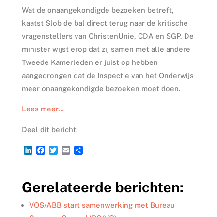
Wat de onaangekondigde bezoeken betreft,
kaatst Slob de bal direct terug naar de kritische
vragenstellers van ChristenUnie, CDA en SGP. De
minister wijst erop dat zij samen met alle andere
Tweede Kamerleden er juist op hebben
aangedrongen dat de Inspectie van het Onderwijs
meer onaangekondigde bezoeken moet doen.
Lees meer…
Deel dit bericht:
L
F
T
E
D
i
a
w
m
e
n
c
i
a
l
k
e
t
i
e
Gerelateerde berichten:
e
b
t
l
n
d
o
e
I
o
r
VOS/ABB start samenwerking met Bureau
n
k