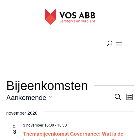
Bijeenkomsten
Bijee
Bi
Aankomende
Zoeken
Lijst
we
Zoek
Selecteer
november 2026
na
een
en
datum.
3 november 16:00
-
18:30
weer
DI
3
Themabijeenkomst Governance: Wat is de
navig