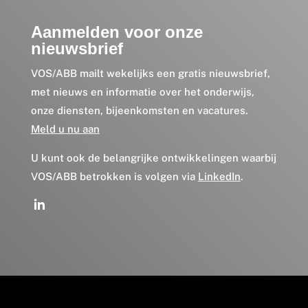
Aanmelden voor onze
nieuwsbrief
VOS/ABB mailt wekelijks een gratis nieuwsbrief,
met nieuws en informatie over het onderwijs,
onze diensten, bijeenkomsten en vacatures.
Meld u nu aan
U kunt ook de belangrijke ontwikkelingen waarbij
VOS/ABB betrokken is volgen via
LinkedIn
.