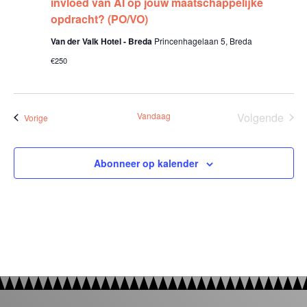
invloed van AI op jouw maatschappelijke
opdracht? (PO/VO)
Van der Valk Hotel - Breda
Princenhagelaan 5, Breda
€250
Vandaag
Volgende
Bijeenkomsten
Vorige
Bijeenko
Abonneer op kalender