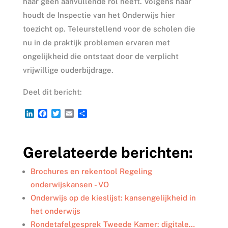
haar geen aanvullende rol heeft. Volgens haar
houdt de Inspectie van het Onderwijs hier
toezicht op. Teleurstellend voor de scholen die
nu in de praktijk problemen ervaren met
ongelijkheid die ontstaat door de verplicht
vrijwillige ouderbijdrage.
Deel dit bericht:
L
F
T
E
D
i
a
w
m
e
n
c
i
a
l
k
e
t
i
e
Gerelateerde berichten:
e
b
t
l
n
d
o
e
I
o
r
Brochures en rekentool Regeling
n
k
onderwijskansen - VO
Onderwijs op de kieslijst: kansengelijkheid in
het onderwijs
Rondetafelgesprek Tweede Kamer: digitale…