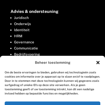
Advies & ondersteuning
Juridisch
Onderwijs
Identiteit
HRM
Governance
Communicatie
Bedrijfsvoering
Belangenbehartiging
Beheer toestemming
Om de beste ervaringen te bieden, gebruiken wij technologieën zoals
Contact
cookies om informatie over je apparaat op te slaan en/of te raadplegen.
Door in te stemmen met deze technologieën kunnen wij gegevens zoals
surfgedrag of unieke ID's op deze site verwerken. Als je geen
Houttuinlaan 8
toestemming geeft of uw toestemming intrekt, kan dit een nadelige
invloed hebben op bepaalde functies en mogelijkheden.
3447 GM Woerden
(0348) 405 200