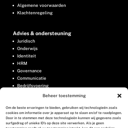
Algemene voorwaarden
Klachtenregeling
Advies & ondersteuning
Juridisch
Onderwijs
Identiteit
HRM
Governance
Communicatie
Bedrijfsvoering
Belangenbehartiging
Beheer toestemming
Om de beste ervaringen te bieden, gebruiken wij technologieën zoals
Contact
cookies om informatie over je apparaat op te slaan en/of te raadplegen.
Door in te stemmen met deze technologieën kunnen wij gegevens zoals
surfgedrag of unieke ID's op deze site verwerken. Als je geen
Houttuinlaan 8