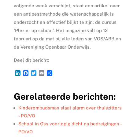
volgende week verschijnt, staat een artikel over
een antipestmethode die wetenschappelijk is
onderzocht en effectief blijkt te zijn: de cursus
‘Plezier op school’. Het magazine valt op 12
februari op de mat bij alle leden van VOS/ABB en
de Vereniging Openbaar Onderwijs.
Deel dit bericht:
L
F
T
E
D
i
a
w
m
e
n
c
i
a
l
k
e
t
i
e
Gerelateerde berichten:
e
b
t
l
n
d
o
e
I
o
r
Kinderombudsman slaat alarm over thuiszitters
n
k
- PO/VO
School in Oss voorlopig dicht na bedreigingen -
PO/VO