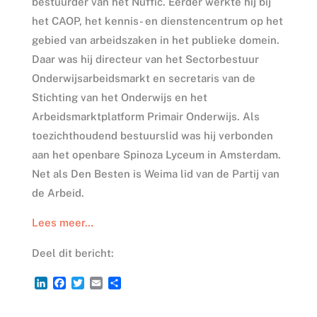
bestuurder van het Nuffic. Eerder werkte hij bij
het CAOP, het kennis- en dienstencentrum op het
gebied van arbeidszaken in het publieke domein.
Daar was hij directeur van het Sectorbestuur
Onderwijsarbeidsmarkt en secretaris van de
Stichting van het Onderwijs en het
Arbeidsmarktplatform Primair Onderwijs. Als
toezichthoudend bestuurslid was hij verbonden
aan het openbare Spinoza Lyceum in Amsterdam.
Net als Den Besten is Weima lid van de Partij van
de Arbeid.
Lees meer…
Deel dit bericht:
L
F
T
E
D
i
a
w
m
e
n
c
i
a
l