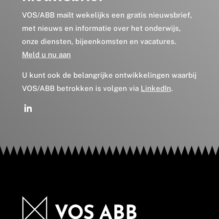
VOS/ABB mailt wekelijks een gratis nieuwsbrief,
met nieuws en informatie over het onderwijs,
onze diensten, bijeenkomsten en vacatures.
Meld u nu aan
U kunt ook de belangrijke ontwikkelingen waarbij
VOS/ABB betrokken is volgen via
LinkedIn
.