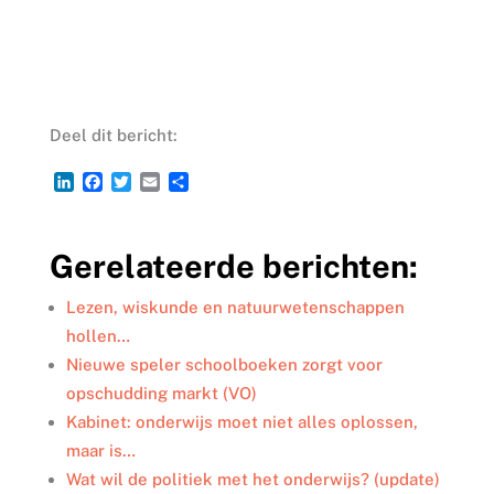
Deel dit bericht:
L
F
T
E
D
i
a
w
m
e
n
c
i
a
l
k
e
t
i
e
Gerelateerde berichten:
e
b
t
l
n
d
o
e
I
o
r
Lezen, wiskunde en natuurwetenschappen
n
k
hollen…
Nieuwe speler schoolboeken zorgt voor
opschudding markt (VO)
Kabinet: onderwijs moet niet alles oplossen,
maar is…
Wat wil de politiek met het onderwijs? (update)