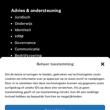
Advies & ondersteuning
Juridisch
Onderwijs
Identiteit
HRM
Governance
Communicatie
Bedrijfsvoering
Belangenbehartiging
Beheer toestemming
Om de beste ervaringen te bieden, gebruiken wij technologieën zoals
Contact
cookies om informatie over je apparaat op te slaan en/of te raadplegen.
Door in te stemmen met deze technologieën kunnen wij gegevens zoals
surfgedrag of unieke ID's op deze site verwerken. Als je geen
Houttuinlaan 8
toestemming geeft of uw toestemming intrekt, kan dit een nadelige
invloed hebben op bepaalde functies en mogelijkheden.
3447 GM Woerden
(0348) 405 200