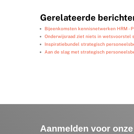
n
c
i
a
l
k
e
t
i
e
Gerelateerde berichte
e
b
t
l
n
d
o
e
I
o
r
Bijeenkomsten kennisnetwerken HRM - 
n
k
Onderwijsraad ziet niets in wetsvoorstel
Inspiratiebundel strategisch personeelsb
Aan de slag met strategisch personeelsb
Aanmelden voor onze 