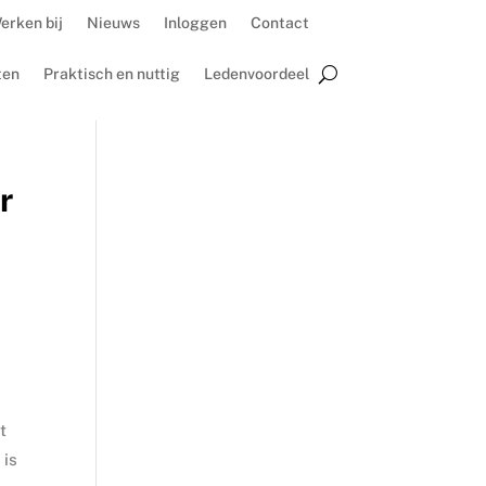
erken bij
Nieuws
Inloggen
Contact
ten
Praktisch en nuttig
Ledenvoordeel
r
t
 is