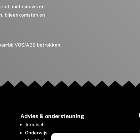
brief, met nieuws en
en, bijeenkomsten en
 waarbij VOS/ABB betrokken
Advies & ondersteuning
Juridisch
Onderwijs