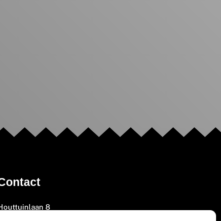
Contact
Houttuinlaan 8
3447 GM Woerden