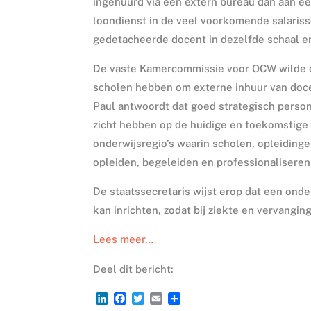
ingehuurd via een extern bureau dan aan ee
loondienst in de veel voorkomende salarissc
gedetacheerde docent in dezelfde schaal en 
De vaste Kamercommissie voor OCW wilde o
scholen hebben om externe inhuur van doce
Paul antwoordt dat goed strategisch person
zicht hebben op de huidige en toekomstige 
onderwijsregio’s waarin scholen, opleidin
opleiden, begeleiden en professionalisere
De staatssecretaris wijst erop dat een ond
kan inrichten, zodat bij ziekte en vervang
Lees meer…
Deel dit bericht:
L
F
T
E
D
i
a
w
m
e