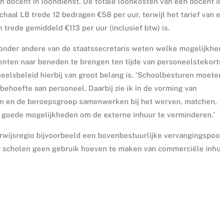
n docent in loondienst. De totale loonkosten van een docent i
haal LB trede 12 bedragen €58 per uur, terwijl het tarief van 
trede gemiddeld €113 per uur (inclusief btw) is.
nder andere van de staatssecretaris weten welke mogelijkh
nten naar beneden te brengen ten tijde van personeelstekort
eelsbeleid hierbij van groot belang is. ‘Schoolbesturen moete
behoefte aan personeel. Daarbij zie ik in de vorming van
gen en de beroepsgroep samenwerken bij het werven, matchen,
n goede mogelijkheden om de externe inhuur te verminderen.’
erwijsregio bijvoorbeeld een bovenbestuurlijke vervangingspoo
ing scholen geen gebruik hoeven te maken van commerciële inhu