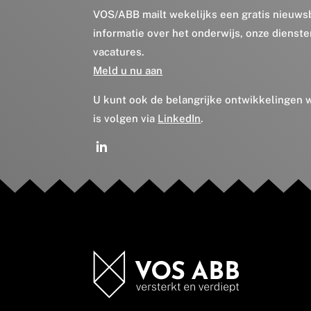
VOS/ABB mailt wekelijks een gratis nieuws
informatie over het onderwijs, onze dienst
vacatures.
Meld u nu aan
U kunt ook de belangrijke ontwikkelingen
is volgen via
LinkedIn
.