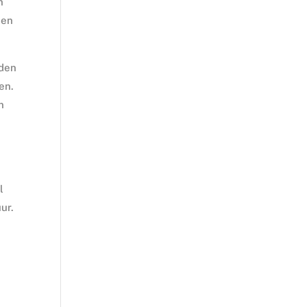
n
een
eden
en.
n
l
ur.