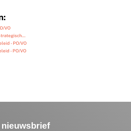
n:
PO/VO
 strategisch…
eleid - PO/VO
eleid - PO/VO
nieuwsbrief