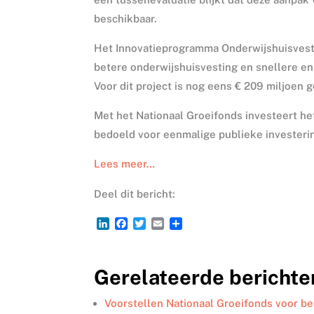
beschikbaar.
Het Innovatieprogramma Onderwijshuisvesti
betere onderwijshuisvesting en snellere en
Voor dit project is nog eens € 209 miljoen
Met het Nationaal Groeifonds investeert het
bedoeld voor eenmalige publieke investeri
Lees meer…
Deel dit bericht:
L
F
T
E
D
i
a
w
m
e
n
c
i
a
l
k
e
t
i
e
Gerelateerde berichte
e
b
t
l
n
d
o
e
I
o
r
Voorstellen Nationaal Groeifonds voor b
n
k