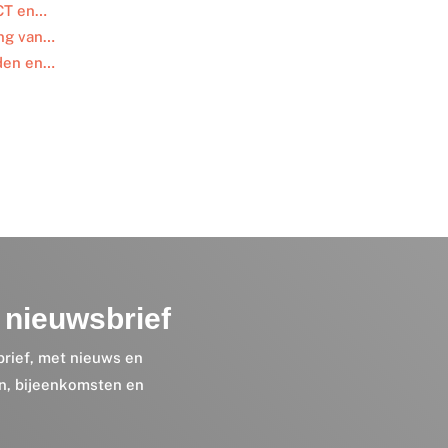
ICT en…
ing van…
iden en…
nieuwsbrief
brief, met nieuws en
en, bijeenkomsten en