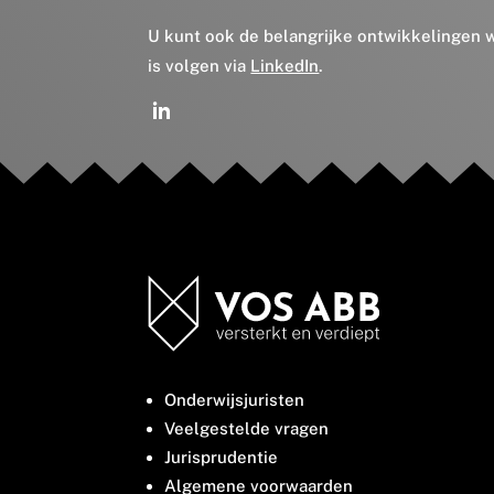
U kunt ook de belangrijke ontwikkelingen
is volgen via
LinkedIn
.
Onderwijsjuristen
Veelgestelde vragen
Jurisprudentie
Algemene voorwaarden