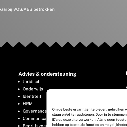
 waarbij VOS/ABB betrokken
Advies & ondersteuning
Juridisch
Onderwijs
Identiteit
HRM
Om de beste ervaringen te bieden, gebruiken w
Governance
slaan en/of te raadplegen. Door in te stemme
Communicatie
ID's op deze site verwerken. Als je geen toest
hebben op bepaalde functies en mogelijkhede
Bedrijfsvoering