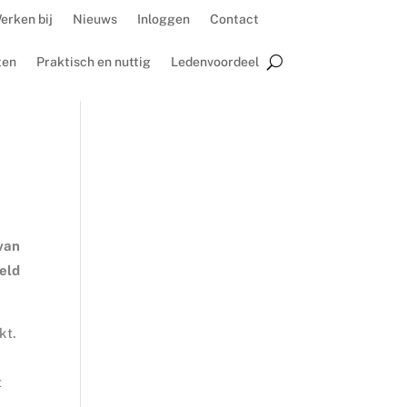
erken bij
Nieuws
Inloggen
Contact
ten
Praktisch en nuttig
Ledenvoordeel
 van
oeld
kt.
t