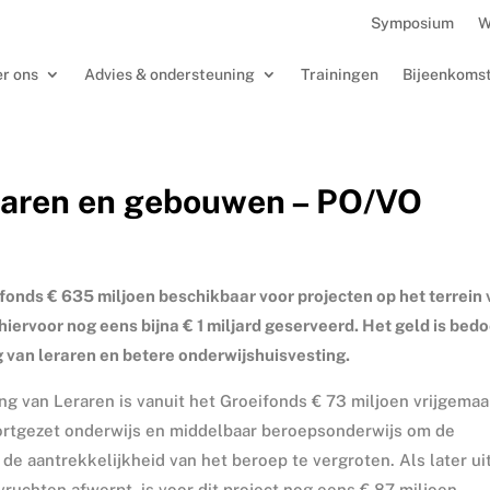
Symposium
W
r ons
Advies & ondersteuning
Trainingen
Bijeenkoms
eraren en gebouwen – PO/VO
ifonds € 635 miljoen beschikbaar voor projecten op het terrein
hiervoor nog eens bijna € 1 miljard geserveerd. Het geld is bed
 van leraren en betere onderwijshuisvesting.
g van Leraren is vanuit het Groeifonds € 73 miljoen vrijgemaa
 voortgezet onderwijs en middelbaar beroepsonderwijs om de
 de aantrekkelijkheid van het beroep te vergroten. Als later ui
vruchten afwerpt, is voor dit project nog eens € 87 miljoen