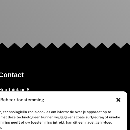
Contact
Houttuinlaan 8
3447 GM Woerden
Beheer toestemming
(0348) 405 200
ij technologieën zoals cookies om informatie over je apparaat op te
welkom@vosabb.nl
n met deze technologieën kunnen wij gegevens zoals surfgedrag of unieke
emming geeft of uw toestemming intrekt, kan dit een nadelige invloed
n.
Privacy, disclaimer en copyright