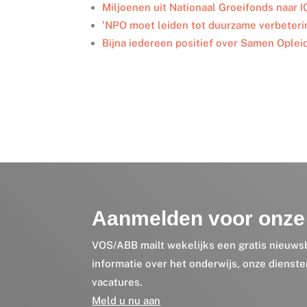
Miljoenen uit Nationaal Groeifonds naar 
'NPO moet leiden tot duurzame verbeter
Bijna iedereen positief over Samen Ople
Aanmelden voor onze 
VOS/ABB mailt wekelijks een gratis nieuws
informatie over het onderwijs, onze dienst
vacatures.
Meld u nu aan