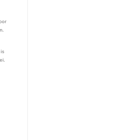
oor
n.
 is
ei.