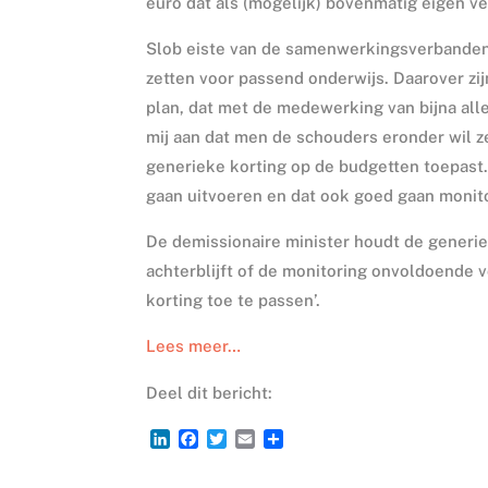
euro dat als (mogelijk) bovenmatig eigen ve
Slob eiste van de samenwerkingsverbanden 
zetten voor passend onderwijs. Daarover zij
plan, dat met de medewerking van bijna al
mij aan dat men de schouders eronder wil ze
generieke korting op de budgetten toepast
gaan uitvoeren en dat ook goed gaan monit
De demissionaire minister houdt de generie
achterblijft of de monitoring onvoldoende v
korting toe te passen’.
Lees meer…
Deel dit bericht:
L
F
T
E
D
i
a
w
m
e
n
c
i
a
l