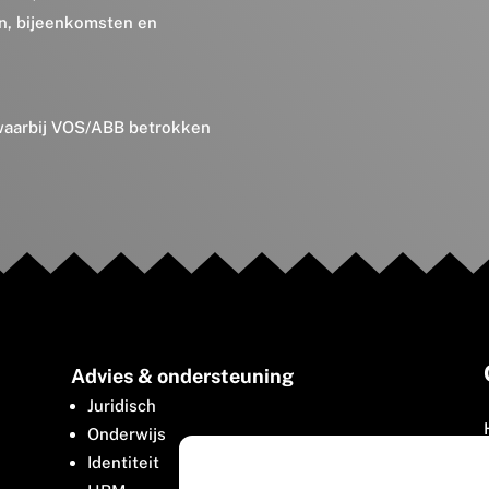
en, bijeenkomsten en
 waarbij VOS/ABB betrokken
Advies & ondersteuning
Juridisch
Onderwijs
Identiteit