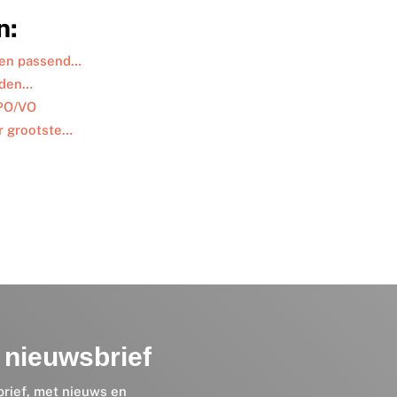
n:
den passend…
nden…
 PO/VO
or grootste…
nieuwsbrief
brief, met nieuws en