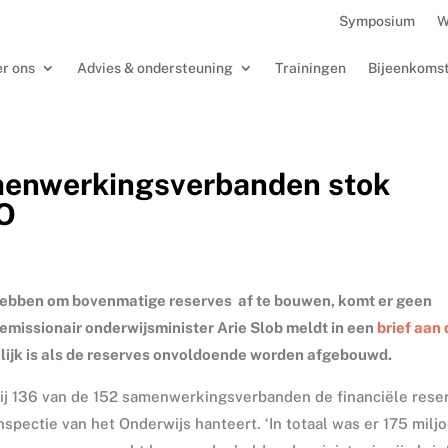
Symposium
W
r ons
Advies & ondersteuning
Trainingen
Bijeenkoms
amenwerkingsverbanden stok
VO
ebben om bovenmatige reserves af te bouwen, komt er geen
emissionair onderwijsminister Arie Slob meldt in een
brief aan
elijk is als de reserves onvoldoende worden afgebouwd.
bij 136 van de 152 samenwerkingsverbanden de financiële rese
spectie van het Onderwijs hanteert. ‘In totaal was er 175 milj