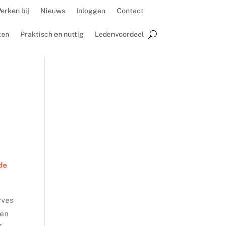
erken bij
Nieuws
Inloggen
Contact
ten
Praktisch en nuttig
Ledenvoordeel
 de
rves
oen