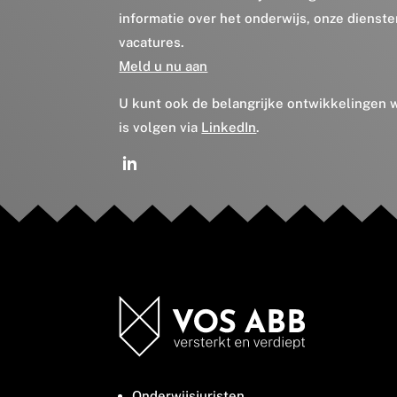
informatie over het onderwijs, onze dienst
vacatures.
Meld u nu aan
U kunt ook de belangrijke ontwikkelingen
is volgen via
LinkedIn
.
Onderwijsjuristen