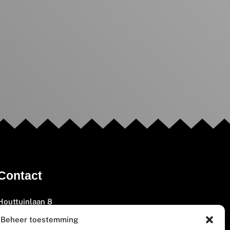
Contact
Houttuinlaan 8
3447 GM Woerden
Beheer toestemming