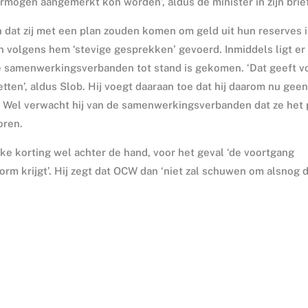
rmogen aangemerkt kon worden’, aldus de minister in zijn brie
dat zij met een plan zouden komen om geld uit hun reserves i
n volgens hem ‘stevige gesprekken’ gevoerd. Inmiddels ligt er 
le samenwerkingsverbanden tot stand is gekomen. ‘Dat geeft v
tten’, aldus Slob. Hij voegt daaraan toe dat hij daarom nu gee
. Wel verwacht hij van de samenwerkingsverbanden dat ze het 
oren.
ke korting wel achter de hand, voor het geval ‘de voortgang
orm krijgt’. Hij zegt dat OCW dan ‘niet zal schuwen om alsnog 