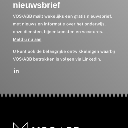
nieuwsbrief
VOS/ABB mailt wekelijks een gratis nieuwsbrief,
met nieuws en informatie over het onderwijs,
onze diensten, bijeenkomsten en vacatures.
Meld u nu aan
U kunt ook de belangrijke ontwikkelingen waarbij
VOS/ABB betrokken is volgen via
LinkedIn
.