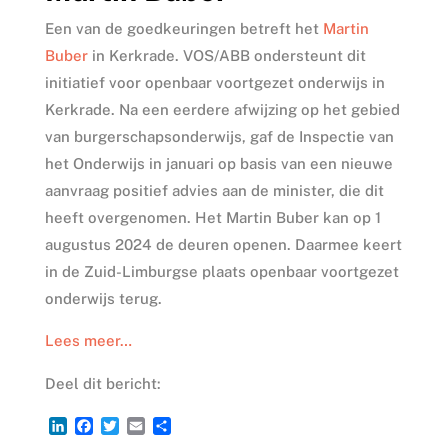
Een van de goedkeuringen betreft het
Martin
Buber
in Kerkrade. VOS/ABB ondersteunt dit
initiatief voor openbaar voortgezet onderwijs in
Kerkrade. Na een eerdere afwijzing op het gebied
van burgerschapsonderwijs, gaf de Inspectie van
het Onderwijs in januari op basis van een nieuwe
aanvraag positief advies aan de minister, die dit
heeft overgenomen. Het Martin Buber kan op 1
augustus 2024 de deuren openen. Daarmee keert
in de Zuid-Limburgse plaats openbaar voortgezet
onderwijs terug.
Lees meer…
Deel dit bericht:
L
F
T
E
D
i
a
w
m
e