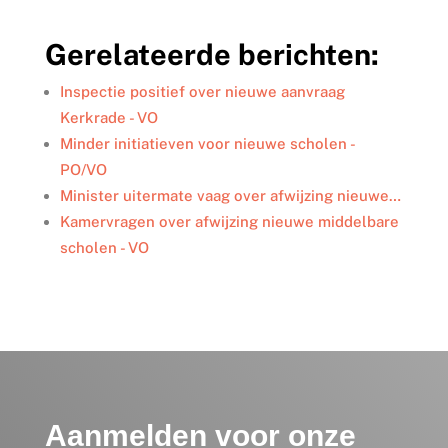
n
c
i
a
l
k
e
t
i
e
Gerelateerde berichten:
e
b
t
l
n
d
o
e
I
o
r
Inspectie positief over nieuwe aanvraag
n
k
Kerkrade - VO
Minder initiatieven voor nieuwe scholen -
PO/VO
Minister uitermate vaag over afwijzing nieuwe…
Kamervragen over afwijzing nieuwe middelbare
scholen - VO
Aanmelden voor onze