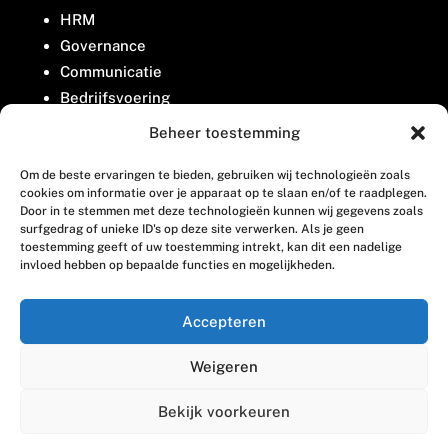
HRM
Governance
Communicatie
Bedrijfsvoering
Belangenbehartiging
Beheer toestemming
Om de beste ervaringen te bieden, gebruiken wij technologieën zoals
Contact
cookies om informatie over je apparaat op te slaan en/of te raadplegen.
Door in te stemmen met deze technologieën kunnen wij gegevens zoals
surfgedrag of unieke ID's op deze site verwerken. Als je geen
Houttuinlaan 8
toestemming geeft of uw toestemming intrekt, kan dit een nadelige
invloed hebben op bepaalde functies en mogelijkheden.
3447 GM Woerden
(0348) 405 200
Accepteren
welkom@vosabb.nl
Weigeren
Privacy, disclaimer en copyright
Bekijk voorkeuren