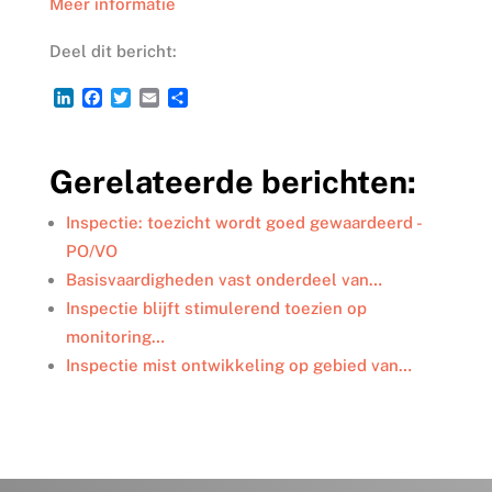
Meer informatie
Deel dit bericht:
L
F
T
E
D
i
a
w
m
e
n
c
i
a
l
k
e
t
i
e
Gerelateerde berichten:
e
b
t
l
n
d
o
e
I
o
r
Inspectie: toezicht wordt goed gewaardeerd -
n
k
PO/VO
Basisvaardigheden vast onderdeel van…
Inspectie blijft stimulerend toezien op
monitoring…
Inspectie mist ontwikkeling op gebied van…