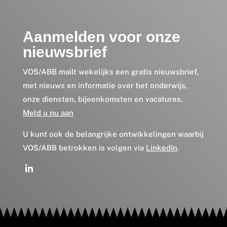
Aanmelden voor onze
nieuwsbrief
VOS/ABB mailt wekelijks een gratis nieuwsbrief,
met nieuws en informatie over het onderwijs,
onze diensten, bijeenkomsten en vacatures.
Meld u nu aan
U kunt ook de belangrijke ontwikkelingen waarbij
VOS/ABB betrokken is volgen via
LinkedIn
.