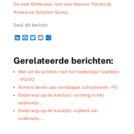
Ga naar Onderwijs voor een Nieuwe Tijd bij de
Almeerse Scholen Groep
.
Deel dit bericht:
L
F
T
E
D
i
a
w
m
e
n
c
i
a
l
k
e
t
i
e
Gerelateerde berichten:
e
b
t
l
n
d
o
e
I
o
r
Wat wil de politiek met het onderwijs? (update)
n
k
- PO/VO
Almere denkt aan vierdaagse schoolweek - PO
Onderwijs op de kieslijst: vorming in het
onderwijs…
Onderwijs op de kieslijst: vrijheid van
onderwijs,…