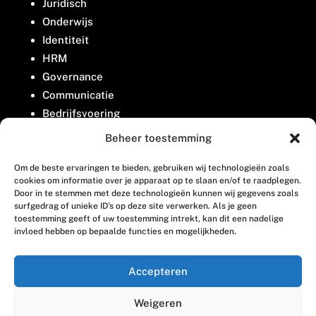
Juridisch
Onderwijs
Identiteit
HRM
Governance
Communicatie
Bedrijfsvoering
Belangenbehartiging
Beheer toestemming
Om de beste ervaringen te bieden, gebruiken wij technologieën zoals
Contact
cookies om informatie over je apparaat op te slaan en/of te raadplegen.
Door in te stemmen met deze technologieën kunnen wij gegevens zoals
surfgedrag of unieke ID's op deze site verwerken. Als je geen
Houttuinlaan 8
toestemming geeft of uw toestemming intrekt, kan dit een nadelige
invloed hebben op bepaalde functies en mogelijkheden.
3447 GM Woerden
(0348) 405 200
Accepteren
welkom@vosabb.nl
Weigeren
Privacy, disclaimer en copyright