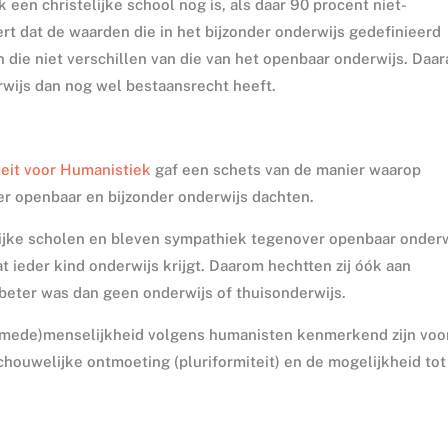
k een christelijke school nog is, als daar 90 procent niet-
leert dat de waarden die in het bijzonder onderwijs gedefinieerd
 die niet verschillen van die van het openbaar onderwijs. Daa
rwijs dan nog wel bestaansrecht heeft.
teit voor Humanistiek
gaf een schets van de manier waarop
r openbaar en bijzonder onderwijs dachten.
elijke scholen en bleven sympathiek tegenover openbaar onder
t ieder kind onderwijs krijgt. Daarom hechtten zij óók aan
 beter was dan geen onderwijs of thuisonderwijs.
 (mede)menselijkheid volgens humanisten kenmerkend zijn voo
chouwelijke ontmoeting (pluriformiteit) en de mogelijkheid tot