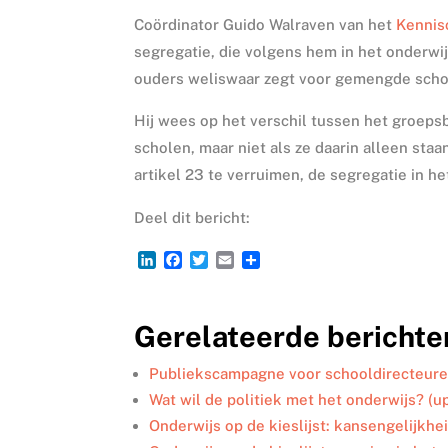
Coördinator Guido Walraven van het
Kennis
segregatie, die volgens hem in het onderwij
ouders weliswaar zegt voor gemengde schole
Hij wees op het verschil tussen het groeps
scholen, maar niet als ze daarin alleen sta
artikel 23 te verruimen, de segregatie in h
Deel dit bericht:
L
F
T
E
D
i
a
w
m
e
n
c
i
a
l
k
e
t
i
e
Gerelateerde berichte
e
b
t
l
n
d
o
e
I
o
r
Publiekscampagne voor schooldirecteure
n
k
Wat wil de politiek met het onderwijs? (u
Onderwijs op de kieslijst: kansengelijkhe