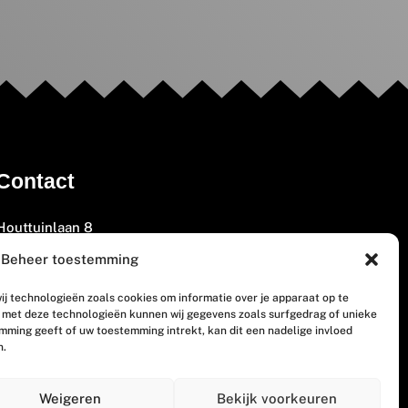
Contact
Houttuinlaan 8
3447 GM Woerden
Beheer toestemming
(0348) 405 200
ij technologieën zoals cookies om informatie over je apparaat op te
welkom@vosabb.nl
n met deze technologieën kunnen wij gegevens zoals surfgedrag of unieke
emming geeft of uw toestemming intrekt, kan dit een nadelige invloed
n.
Privacy, disclaimer en copyright
Weigeren
Bekijk voorkeuren