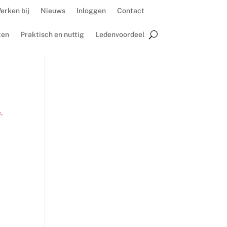
erken bij
Nieuws
Inloggen
Contact
ten
Praktisch en nuttig
Ledenvoordeel
e
,