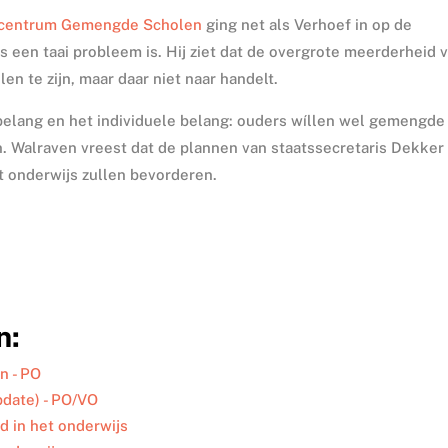
centrum Gemengde Scholen
ging net als Verhoef in op de
s een taai probleem is. Hij ziet dat de overgrote meerderheid 
n te zijn, maar daar niet naar handelt.
belang en het individuele belang: ouders wíllen wel gemengde
an. Walraven vreest dat de plannen van staatssecretaris Dekke
et onderwijs zullen bevorderen.
n:
n - PO
pdate) - PO/VO
id in het onderwijs