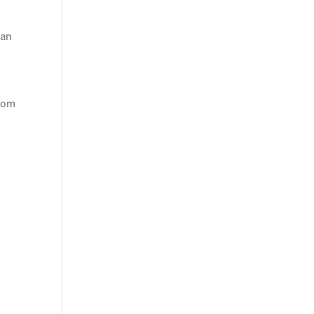
van
r om