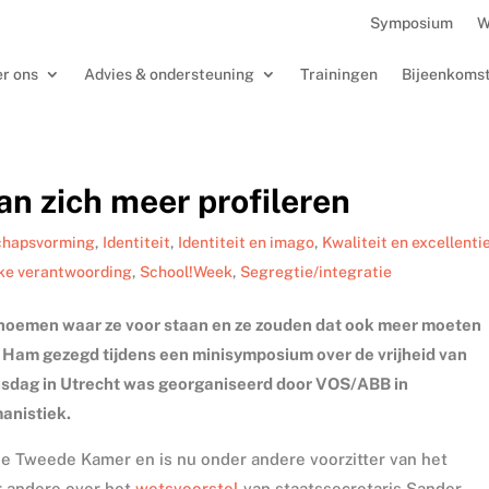
Symposium
W
r ons
Advies & ondersteuning
Trainingen
Bijeenkoms
n zich meer profileren
chapsvorming
,
Identiteit
,
Identiteit en imago
,
Kwaliteit en excellenti
ke verantwoording
,
School!Week
,
Segregtie/integratie
noemen waar ze voor staan en ze zouden dat ook meer moeten
er Ham gezegd tijdens een minisymposium over de vrijheid van
sdag in Utrecht was georganiseerd door VOS/ABB in
anistiek.
 de Tweede Kamer en is nu onder andere voorzitter van het
r andere over het
wetsvoorstel
van staatssecretaris Sander