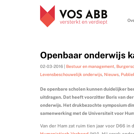
Ove
Openbaar onderwijs ka
02-03-2016
|
Bestuur en management
,
Burgers
Levensbeschouwelijk onderwijs
,
Nieuws
,
Publie
De openbare scholen kunnen duidelijker be
uitdragen. Dat heeft voorzitter Boris van d
onderwijs. Het drukbezochte symposium din
samenwerking met de Universiteit voor Hum
Van der Ham zat ruim tien jaar voor D66 in
Humanistisch Verbond
(HV). Hij sprak onde