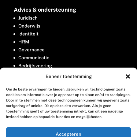
Advies & ondersteuning
Juridisch
Onderwijs
Identiteit
HRM
Governance
Communicatie
Bedrijfsvoering
Belangenbehartiging
Beheer toestemming
Om de beste ervaringen te bieden, gebruiken wij technologieën zoals
Contact
cookies om informatie over je apparaat op te slaan en/of te raadplegen.
Door in te stemmen met deze technologieën kunnen wij gegevens zoals
surfgedrag of unieke ID's op deze site verwerken. Als je geen
Houttuinlaan 8
toestemming geeft of uw toestemming intrekt, kan dit een nadelige
invloed hebben op bepaalde functies en mogelijkheden.
3447 GM Woerden
(0348) 405 200
Accepteren