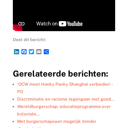
Deel dit bericht:
L
F
T
E
D
i
a
w
m
e
n
c
i
a
l
k
e
t
i
e
Gerelateerde berichten:
e
b
t
l
n
d
o
e
I
o
r
'OCW moet Hanky Panky Shanghai verbieden' -
n
k
PO
Discriminatie en racisme tegengaan met goed…
Wereldburgerschap: educatieprogramma over
koloniale…
Met burgerschapswet mogelijk minder