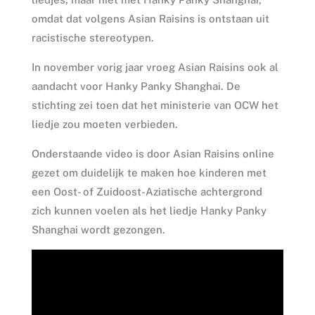
omdat dat volgens Asian Raisins is ontstaan uit
racistische stereotypen.
In november vorig jaar vroeg Asian Raisins ook al
aandacht voor Hanky Panky Shanghai. De
stichting zei toen dat het ministerie van OCW het
liedje zou moeten verbieden.
Onderstaande video is door Asian Raisins online
gezet om duidelijk te maken hoe kinderen met
een Oost- of Zuidoost-Aziatische achtergrond
zich kunnen voelen als het liedje Hanky Panky
Shanghai wordt gezongen.