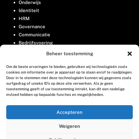
Onderwijs
Identiteit
HRM
Governance
Communicatie
Bedrijfsvoering
Belangenbehartiging
Beheer toestemming
Om de beste ervaringen te bieden, gebruiken wij technologieën zoals
Contact
cookies om informatie over je apparaat op te slaan en/of te raadplegen.
Door in te stemmen met deze technologieën kunnen wij gegevens zoals
surfgedrag of unieke ID's op deze site verwerken. Als je geen
Houttuinlaan 8
toestemming geeft of uw toestemming intrekt, kan dit een nadelige
invloed hebben op bepaalde functies en mogelijkheden.
3447 GM Woerden
(0348) 405 200
Accepteren
welkom@vosabb.nl
Weigeren
Privacy, disclaimer en copyright