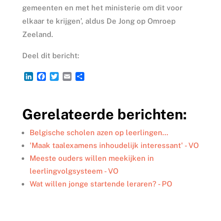
gemeenten en met het ministerie om dit voor
elkaar te krijgen’, aldus De Jong op Omroep
Zeeland.
Deel dit bericht:
L
F
T
E
D
i
a
w
m
e
n
c
i
a
l
k
e
t
i
e
Gerelateerde berichten:
e
b
t
l
n
d
o
e
I
o
r
Belgische scholen azen op leerlingen…
n
k
'Maak taalexamens inhoudelijk interessant' - VO
Meeste ouders willen meekijken in
leerlingvolgsysteem - VO
Wat willen jonge startende leraren? - PO