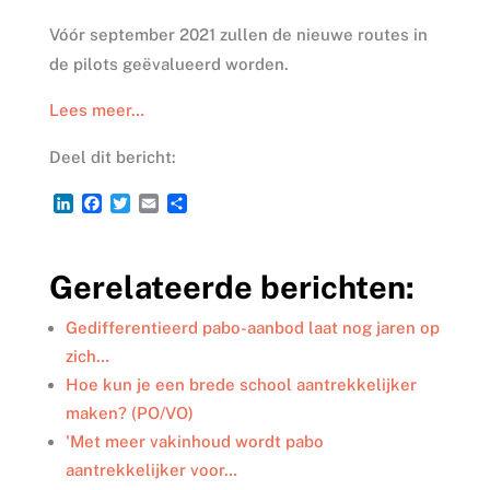
Vóór september 2021 zullen de nieuwe routes in
de pilots geëvalueerd worden.
Lees meer…
Deel dit bericht:
L
F
T
E
D
i
a
w
m
e
n
c
i
a
l
k
e
t
i
e
Gerelateerde berichten:
e
b
t
l
n
d
o
e
I
o
r
Gedifferentieerd pabo-aanbod laat nog jaren op
n
k
zich…
Hoe kun je een brede school aantrekkelijker
maken? (PO/VO)
'Met meer vakinhoud wordt pabo
aantrekkelijker voor…