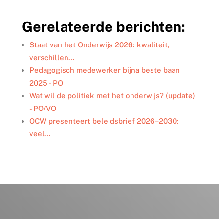
n
c
i
a
l
k
e
t
i
e
Gerelateerde berichten:
e
b
t
l
n
d
o
e
I
o
r
Staat van het Onderwijs 2026: kwaliteit,
n
k
verschillen…
Pedagogisch medewerker bijna beste baan
2025 - PO
Wat wil de politiek met het onderwijs? (update)
- PO/VO
OCW presenteert beleidsbrief 2026–2030:
veel…