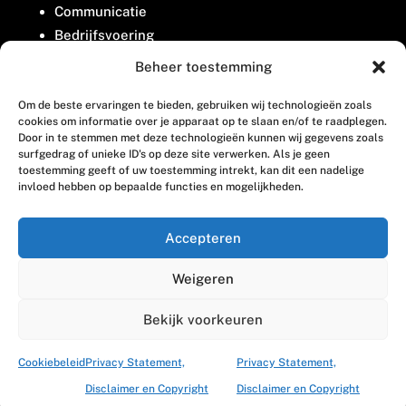
Communicatie
Bedrijfsvoering
Belangenbehartiging
Beheer toestemming
Om de beste ervaringen te bieden, gebruiken wij technologieën zoals
Contact
cookies om informatie over je apparaat op te slaan en/of te raadplegen.
Door in te stemmen met deze technologieën kunnen wij gegevens zoals
surfgedrag of unieke ID's op deze site verwerken. Als je geen
Houttuinlaan 8
toestemming geeft of uw toestemming intrekt, kan dit een nadelige
invloed hebben op bepaalde functies en mogelijkheden.
3447 GM Woerden
(0348) 405 200
Accepteren
welkom@vosabb.nl
Weigeren
Privacy, disclaimer en copyright
Bekijk voorkeuren
Cookiebeleid
Privacy Statement,
Privacy Statement,
Disclaimer en Copyright
Disclaimer en Copyright