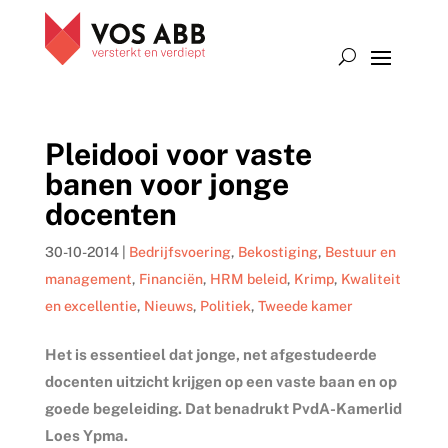
Pleidooi voor vaste
banen voor jonge
docenten
30-10-2014
|
Bedrijfsvoering
,
Bekostiging
,
Bestuur en
management
,
Financiën
,
HRM beleid
,
Krimp
,
Kwaliteit
en excellentie
,
Nieuws
,
Politiek
,
Tweede kamer
Het is essentieel dat jonge, net afgestudeerde
docenten uitzicht krijgen op een vaste baan en op
goede begeleiding. Dat benadrukt PvdA-Kamerlid
Loes Ypma.