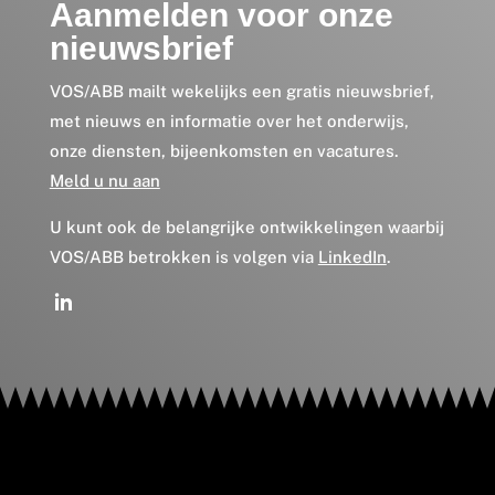
Aanmelden voor onze
nieuwsbrief
VOS/ABB mailt wekelijks een gratis nieuwsbrief,
met nieuws en informatie over het onderwijs,
onze diensten, bijeenkomsten en vacatures.
Meld u nu aan
U kunt ook de belangrijke ontwikkelingen waarbij
VOS/ABB betrokken is volgen via
LinkedIn
.