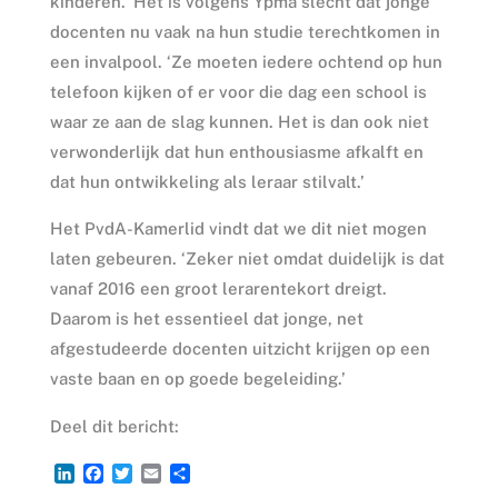
kinderen.’ Het is volgens Ypma slecht dat jonge
docenten nu vaak na hun studie terechtkomen in
een invalpool. ‘Ze moeten iedere ochtend op hun
telefoon kijken of er voor die dag een school is
waar ze aan de slag kunnen. Het is dan ook niet
verwonderlijk dat hun enthousiasme afkalft en
dat hun ontwikkeling als leraar stilvalt.’
Het PvdA-Kamerlid vindt dat we dit niet mogen
laten gebeuren. ‘Zeker niet omdat duidelijk is dat
vanaf 2016 een groot lerarentekort dreigt.
Daarom is het essentieel dat jonge, net
afgestudeerde docenten uitzicht krijgen op een
vaste baan en op goede begeleiding.’
Deel dit bericht:
L
F
T
E
D
i
a
w
m
e