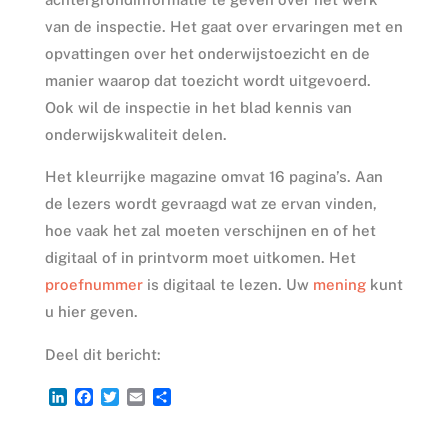
van de inspectie. Het gaat over ervaringen met en
opvattingen over het onderwijstoezicht en de
manier waarop dat toezicht wordt uitgevoerd.
Ook wil de inspectie in het blad kennis van
onderwijskwaliteit delen.
Het kleurrijke magazine omvat 16 pagina’s. Aan
de lezers wordt gevraagd wat ze ervan vinden,
hoe vaak het zal moeten verschijnen en of het
digitaal of in printvorm moet uitkomen. Het
proefnummer
is digitaal te lezen. Uw
mening
kunt
u hier geven.
Deel dit bericht:
L
F
T
E
D
i
a
w
m
e
n
c
i
a
l