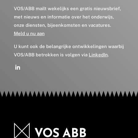
VOS/ABB mailt wekelijks een gratis nieuwsbrief,
met nieuws en informatie over het onderwijs,
onze diensten, bijeenkomsten en vacatures.
Meld u nu aan
U kunt ook de belangrijke ontwikkelingen waarbij
VOS/ABB betrokken is volgen via
LinkedIn
.