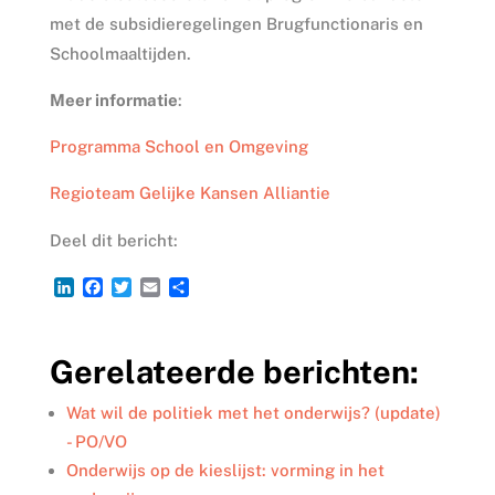
met de subsidieregelingen Brugfunctionaris en
Schoolmaaltijden.
Meer informatie
:
Programma School en Omgeving
Regioteam Gelijke Kansen Alliantie
Deel dit bericht:
L
F
T
E
D
i
a
w
m
e
n
c
i
a
l
k
e
t
i
e
Gerelateerde berichten:
e
b
t
l
n
d
o
e
I
o
r
Wat wil de politiek met het onderwijs? (update)
n
k
- PO/VO
Onderwijs op de kieslijst: vorming in het