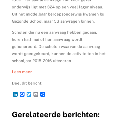
onderwijs ligt met 324 op een veel lager niveau.
Uit het middelbaar beroepsonderwijs kwamen bij
Gezonde School maar 53 aanvragen binnen.
Scholen die nu een aanvraag hebben gedaan,
horen half mei of hun aanvraag wordt
gehonoreerd. De scholen waarvan de aanvraag
wordt goedgekeurd, kunnen de activiteiten in het
schooljaar 2015-2016 uitvoeren.
Lees meer…
Deel dit bericht:
L
F
T
E
D
i
a
w
m
e
n
c
i
a
l
k
e
t
i
e
Gerelateerde berichten:
e
b
t
l
n
d
o
e