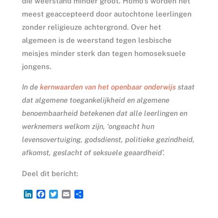
die weerstand minder groot. Homo’s worden het
meest geaccepteerd door autochtone leerlingen
zonder religieuze achtergrond. Over het
algemeen is de weerstand tegen lesbische
meisjes minder sterk dan tegen homoseksuele
jongens.
In de
kernwaarden van het openbaar onderwijs
staat
dat algemene toegankelijkheid en algemene
benoembaarheid betekenen dat alle leerlingen en
werknemers welkom zijn, ‘ongeacht hun
levensovertuiging, godsdienst, politieke gezindheid,
afkomst, geslacht of seksuele geaardheid’.
Deel dit bericht:
L
F
T
E
D
i
a
w
m
e
n
c
i
a
l