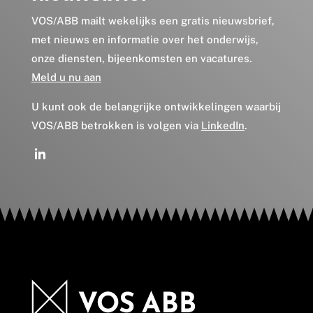
VOS/ABB mailt wekelijks een gratis nieuwsbrief,
met nieuws en informatie over het onderwijs,
onze diensten, bijeenkomsten en vacatures.
Meld u nu aan
U kunt ook de belangrijke ontwikkelingen waarbij
VOS/ABB betrokken is volgen via
LinkedIn
.