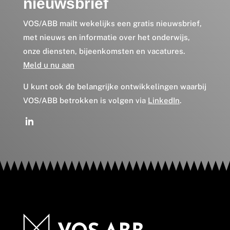
nieuwsbrief
VOS/ABB mailt wekelijks een gratis nieuwsbrief,
met nieuws en informatie over het onderwijs,
onze diensten, bijeenkomsten en vacatures.
Meld u nu aan
U kunt ook de belangrijke ontwikkelingen waarbij
VOS/ABB betrokken is volgen via
LinkedIn
.