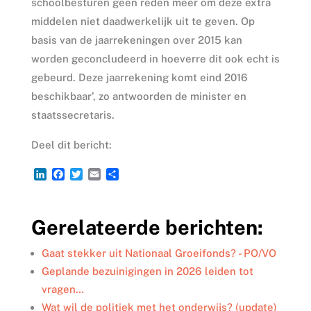
schoolbesturen geen reden meer om deze extra
middelen niet daadwerkelijk uit te geven. Op
basis van de jaarrekeningen over 2015 kan
worden geconcludeerd in hoeverre dit ook echt is
gebeurd. Deze jaarrekening komt eind 2016
beschikbaar’, zo antwoorden de minister en
staatssecretaris.
Deel dit bericht:
L
F
T
E
D
i
a
w
m
e
n
c
i
a
l
k
e
t
i
e
Gerelateerde berichten:
e
b
t
l
n
d
o
e
I
o
r
Gaat stekker uit Nationaal Groeifonds? - PO/VO
n
k
Geplande bezuinigingen in 2026 leiden tot
vragen…
Wat wil de politiek met het onderwijs? (update)