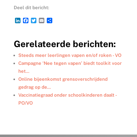
Deel dit bericht:
L
F
T
E
D
i
a
w
m
e
n
c
i
a
l
k
e
t
i
e
Gerelateerde berichten:
e
b
t
l
n
d
o
e
I
o
r
Steeds meer leerlingen vapen en/of roken - VO
n
k
Campagne ‘Nee tegen vapen’ biedt toolkit voor
het…
Online bijeenkomst grensoverschrijdend
gedrag op de…
Vaccinatiegraad onder schoolkinderen daalt -
PO/VO