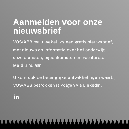
Aanmelden voor onze
nieuwsbrief
VOS/ABB mailt wekelijks een gratis nieuwsbrief,
met nieuws en informatie over het onderwijs,
onze diensten, bijeenkomsten en vacatures.
Meld u nu aan
U kunt ook de belangrijke ontwikkelingen waarbij
VOS/ABB betrokken is volgen via
LinkedIn
.