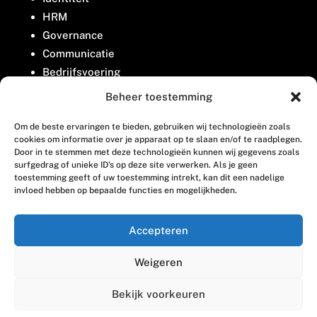
HRM
Governance
Communicatie
Bedrijfsvoering
Belangenbehartiging
Beheer toestemming
Om de beste ervaringen te bieden, gebruiken wij technologieën zoals
Contact
cookies om informatie over je apparaat op te slaan en/of te raadplegen.
Door in te stemmen met deze technologieën kunnen wij gegevens zoals
surfgedrag of unieke ID's op deze site verwerken. Als je geen
Houttuinlaan 8
toestemming geeft of uw toestemming intrekt, kan dit een nadelige
invloed hebben op bepaalde functies en mogelijkheden.
3447 GM Woerden
(0348) 405 200
Accepteren
welkom@vosabb.nl
Weigeren
Privacy, disclaimer en copyright
Bekijk voorkeuren