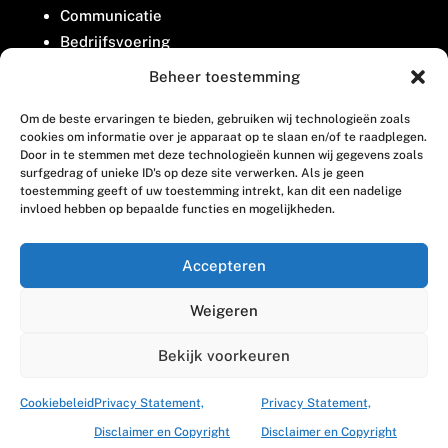
Communicatie
Bedrijfsvoering
Belangenbehartiging
Beheer toestemming
Om de beste ervaringen te bieden, gebruiken wij technologieën zoals
Contact
cookies om informatie over je apparaat op te slaan en/of te raadplegen.
Door in te stemmen met deze technologieën kunnen wij gegevens zoals
surfgedrag of unieke ID's op deze site verwerken. Als je geen
Houttuinlaan 8
toestemming geeft of uw toestemming intrekt, kan dit een nadelige
invloed hebben op bepaalde functies en mogelijkheden.
3447 GM Woerden
(0348) 405 200
Accepteren
welkom@vosabb.nl
Weigeren
Privacy, disclaimer en copyright
Bekijk voorkeuren
Cookiebeleid
Privacy Statement,
Privacy Statement,
Disclaimer en Copyright
Disclaimer en Copyright