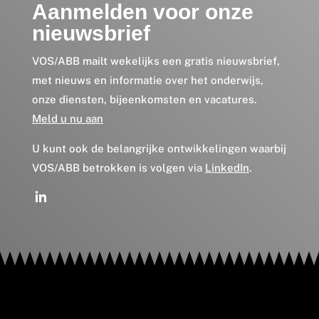
Aanmelden voor onze
nieuwsbrief
VOS/ABB mailt wekelijks een gratis nieuwsbrief,
met nieuws en informatie over het onderwijs,
onze diensten, bijeenkomsten en vacatures.
Meld u nu aan
U kunt ook de belangrijke ontwikkelingen waarbij
VOS/ABB betrokken is volgen via
LinkedIn
.