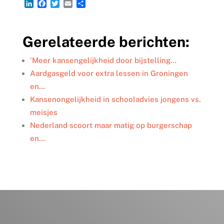
L
F
T
E
D
i
a
w
m
e
n
c
i
a
l
k
e
t
i
e
Gerelateerde berichten:
e
b
t
l
n
d
o
e
I
o
r
'Meer kansengelijkheid door bijstelling…
n
k
Aardgasgeld voor extra lessen in Groningen
en…
Kansenongelijkheid in schooladvies jongens vs.
meisjes
Nederland scoort maar matig op burgerschap
en…