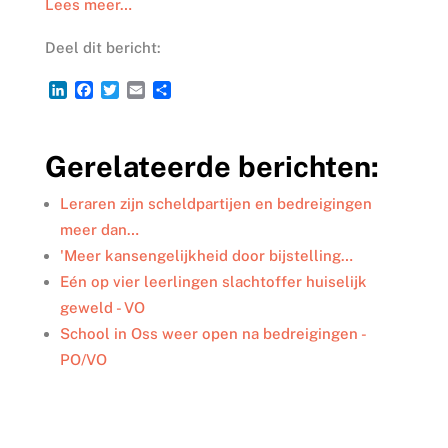
Lees meer…
Deel dit bericht:
L
F
T
E
D
i
a
w
m
e
n
c
i
a
l
k
e
t
i
e
Gerelateerde berichten:
e
b
t
l
n
d
o
e
I
o
r
Leraren zijn scheldpartijen en bedreigingen
n
k
meer dan…
'Meer kansengelijkheid door bijstelling…
Eén op vier leerlingen slachtoffer huiselijk
geweld - VO
School in Oss weer open na bedreigingen -
PO/VO