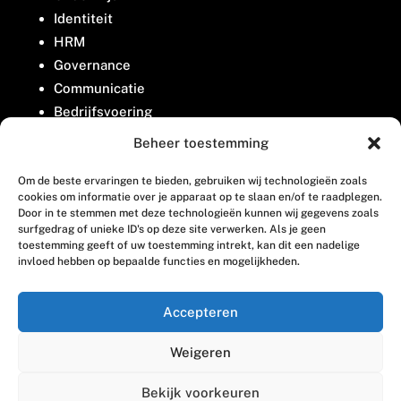
Identiteit
HRM
Governance
Communicatie
Bedrijfsvoering
Belangenbehartiging
Beheer toestemming
Om de beste ervaringen te bieden, gebruiken wij technologieën zoals
Contact
cookies om informatie over je apparaat op te slaan en/of te raadplegen.
Door in te stemmen met deze technologieën kunnen wij gegevens zoals
surfgedrag of unieke ID's op deze site verwerken. Als je geen
Houttuinlaan 8
toestemming geeft of uw toestemming intrekt, kan dit een nadelige
invloed hebben op bepaalde functies en mogelijkheden.
3447 GM Woerden
(0348) 405 200
Accepteren
welkom@vosabb.nl
Weigeren
Privacy, disclaimer en copyright
Bekijk voorkeuren