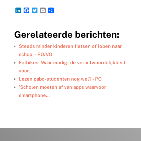
L
F
T
E
D
i
a
w
m
e
n
c
i
a
l
k
e
t
i
e
Gerelateerde berichten:
e
b
t
l
n
d
o
e
I
o
r
Steeds minder kinderen fietsen of lopen naar
n
k
school - PO/VO
Fatbikes: Waar eindigt de verantwoordelijkheid
voor…
Lezen pabo-studenten nog wel? - PO
'Scholen moeten af van apps waarvoor
smartphone…