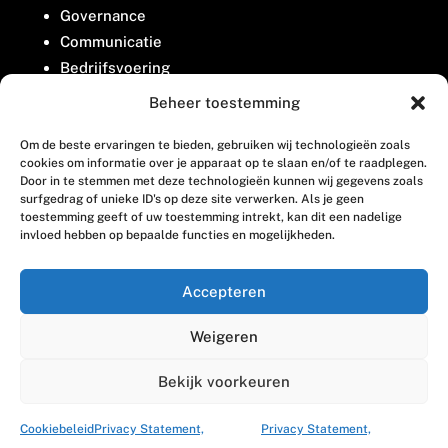
Governance
Communicatie
Bedrijfsvoering
Belangenbehartiging
Beheer toestemming
Om de beste ervaringen te bieden, gebruiken wij technologieën zoals
Contact
cookies om informatie over je apparaat op te slaan en/of te raadplegen.
Door in te stemmen met deze technologieën kunnen wij gegevens zoals
surfgedrag of unieke ID's op deze site verwerken. Als je geen
Houttuinlaan 8
toestemming geeft of uw toestemming intrekt, kan dit een nadelige
invloed hebben op bepaalde functies en mogelijkheden.
3447 GM Woerden
(0348) 405 200
Accepteren
welkom@vosabb.nl
Weigeren
Privacy, disclaimer en copyright
Bekijk voorkeuren
Cookiebeleid
Privacy Statement,
Privacy Statement,