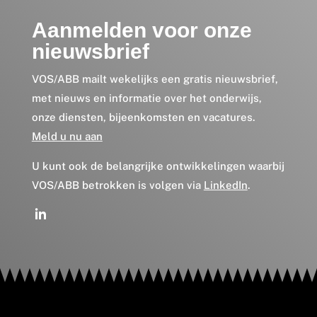
Aanmelden voor onze
nieuwsbrief
VOS/ABB mailt wekelijks een gratis nieuwsbrief,
met nieuws en informatie over het onderwijs,
onze diensten, bijeenkomsten en vacatures.
Meld u nu aan
U kunt ook de belangrijke ontwikkelingen waarbij
VOS/ABB betrokken is volgen via
LinkedIn
.