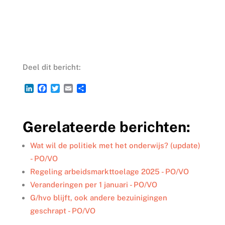
Deel dit bericht:
L
F
T
E
D
i
a
w
m
e
n
c
i
a
l
k
e
t
i
e
Gerelateerde berichten:
e
b
t
l
n
d
o
e
I
o
r
Wat wil de politiek met het onderwijs? (update)
n
k
- PO/VO
Regeling arbeidsmarkttoelage 2025 - PO/VO
Veranderingen per 1 januari - PO/VO
G/hvo blijft, ook andere bezuinigingen
geschrapt - PO/VO