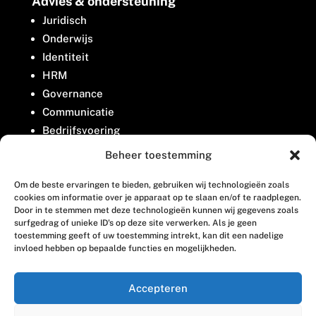
Advies & ondersteuning
Juridisch
Onderwijs
Identiteit
HRM
Governance
Communicatie
Bedrijfsvoering
Belangenbehartiging
Beheer toestemming
Om de beste ervaringen te bieden, gebruiken wij technologieën zoals
Contact
cookies om informatie over je apparaat op te slaan en/of te raadplegen.
Door in te stemmen met deze technologieën kunnen wij gegevens zoals
surfgedrag of unieke ID's op deze site verwerken. Als je geen
Houttuinlaan 8
toestemming geeft of uw toestemming intrekt, kan dit een nadelige
invloed hebben op bepaalde functies en mogelijkheden.
3447 GM Woerden
(0348) 405 200
Accepteren
welkom@vosabb.nl