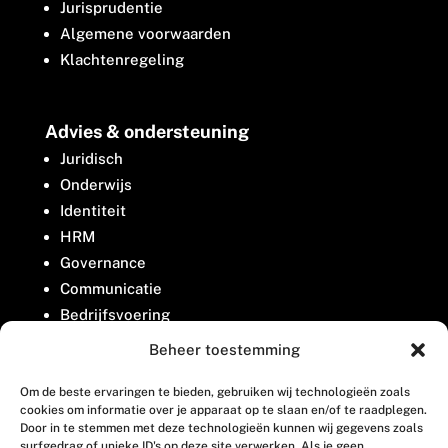
Jurisprudentie
Algemene voorwaarden
Klachtenregeling
Advies & ondersteuning
Juridisch
Onderwijs
Identiteit
HRM
Governance
Communicatie
Bedrijfsvoering
Belangenbehartiging
Beheer toestemming
Om de beste ervaringen te bieden, gebruiken wij technologieën zoals
Contact
cookies om informatie over je apparaat op te slaan en/of te raadplegen.
Door in te stemmen met deze technologieën kunnen wij gegevens zoals
surfgedrag of unieke ID's op deze site verwerken. Als je geen