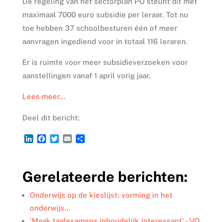
De regeling van het sectorplan PO steunt dit met
maximaal 7000 euro subsidie per leraar. Tot nu
toe hebben 37 schoolbesturen één of meer
aanvragen ingediend voor in totaal 116 leraren.
Er is ruimte voor meer subsidieverzoeken voor
aanstellingen vanaf 1 april vorig jaar.
Lees meer…
Deel dit bericht:
L
F
T
E
D
i
a
w
m
e
n
c
i
a
l
k
e
t
i
e
Gerelateerde berichten:
e
b
t
l
n
d
o
e
I
o
r
Onderwijs op de kieslijst: vorming in het
n
k
onderwijs…
'Maak taalexamens inhoudelijk interessant' - VO