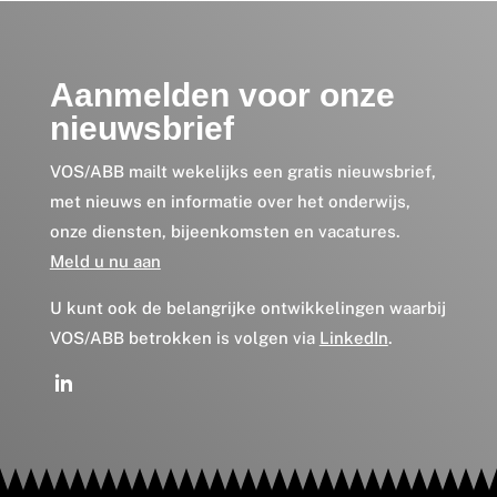
Aanmelden voor onze
nieuwsbrief
VOS/ABB mailt wekelijks een gratis nieuwsbrief,
met nieuws en informatie over het onderwijs,
onze diensten, bijeenkomsten en vacatures.
Meld u nu aan
U kunt ook de belangrijke ontwikkelingen waarbij
VOS/ABB betrokken is volgen via
LinkedIn
.