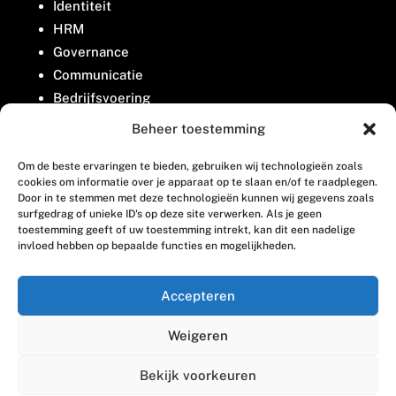
Identiteit
HRM
Governance
Communicatie
Bedrijfsvoering
Belangenbehartiging
Beheer toestemming
Om de beste ervaringen te bieden, gebruiken wij technologieën zoals
Contact
cookies om informatie over je apparaat op te slaan en/of te raadplegen.
Door in te stemmen met deze technologieën kunnen wij gegevens zoals
surfgedrag of unieke ID's op deze site verwerken. Als je geen
Houttuinlaan 8
toestemming geeft of uw toestemming intrekt, kan dit een nadelige
invloed hebben op bepaalde functies en mogelijkheden.
3447 GM Woerden
(0348) 405 200
Accepteren
welkom@vosabb.nl
Weigeren
Privacy, disclaimer en copyright
Bekijk voorkeuren