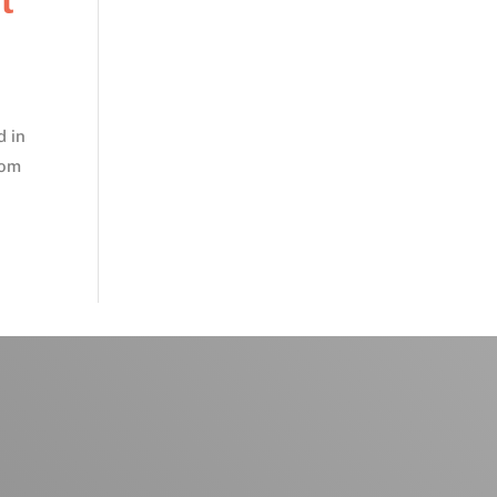
d in
mom