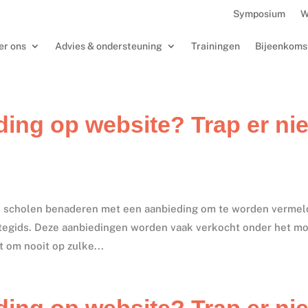
Symposium
W
er ons
Advies & ondersteuning
Trainingen
Bijeenkoms
ing op website? Trap er nie
es scholen benaderen met een aanbieding om te worden vermel
ntegids. Deze aanbiedingen worden vaak verkocht onder het m
 om nooit op zulke...
ing op website? Trap er nie