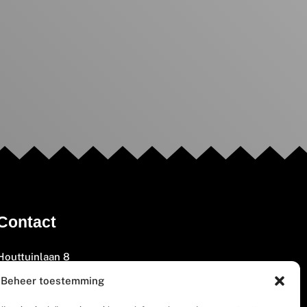
Contact
Houttuinlaan 8
3447 GM Woerden
Beheer toestemming
(0348) 405 200