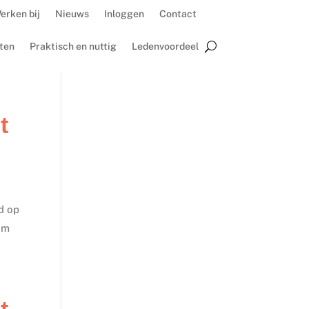
erken bij
Nieuws
Inloggen
Contact
ten
Praktisch en nuttig
Ledenvoordeel
t
d op
om
t