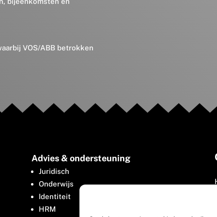
en, bijeenkomsten en
 waarbij VOS/ABB betrokken
Advies & ondersteuning
Juridisch
Onderwijs
Identiteit
HRM