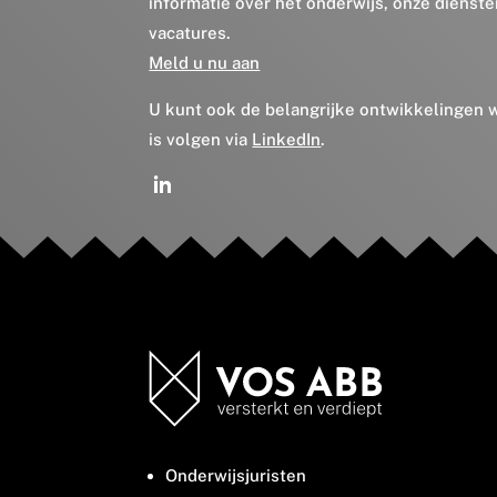
informatie over het onderwijs, onze dienst
vacatures.
Meld u nu aan
U kunt ook de belangrijke ontwikkelingen
is volgen via
LinkedIn
.
Onderwijsjuristen