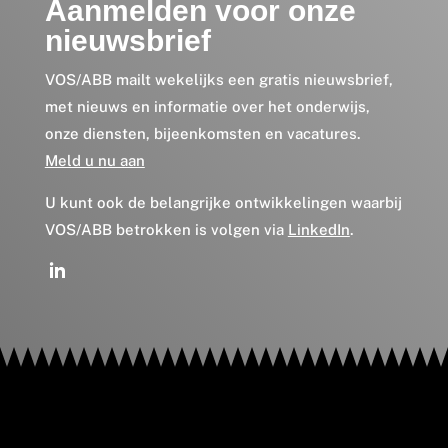
Aanmelden voor onze
nieuwsbrief
VOS/ABB mailt wekelijks een gratis nieuwsbrief,
met nieuws en informatie over het onderwijs,
onze diensten, bijeenkomsten en vacatures.
Meld u nu aan
U kunt ook de belangrijke ontwikkelingen waarbij
VOS/ABB betrokken is volgen via
LinkedIn
.