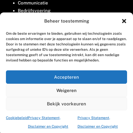
Communicatie
Bedrijfsvoering
Belangenbehartiging
Beheer toestemming
Om de beste ervaringen te bieden, gebruiken wij technologieën zoals
Contact
cookies om informatie over je apparaat op te slaan en/of te raadplegen.
Door in te stemmen met deze technologieën kunnen wij gegevens zoals
surfgedrag of unieke ID's op deze site verwerken. Als je geen
Houttuinlaan 8
toestemming geeft of uw toestemming intrekt, kan dit een nadelige
invloed hebben op bepaalde functies en mogelijkheden.
3447 GM Woerden
(0348) 405 200
Accepteren
welkom@vosabb.nl
Weigeren
Privacy, disclaimer en copyright
Bekijk voorkeuren
Cookiebeleid
Privacy Statement,
Privacy Statement,
Disclaimer en Copyright
Disclaimer en Copyright