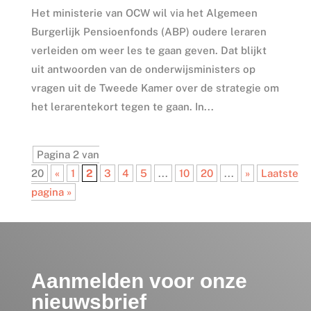
Het ministerie van OCW wil via het Algemeen
Burgerlijk Pensioenfonds (ABP) oudere leraren
verleiden om weer les te gaan geven. Dat blijkt
uit antwoorden van de onderwijsministers op
vragen uit de Tweede Kamer over de strategie om
het lerarentekort tegen te gaan. In...
Pagina 2 van
20
«
1
2
3
4
5
...
10
20
...
»
Laatste
pagina »
Aanmelden voor onze
nieuwsbrief