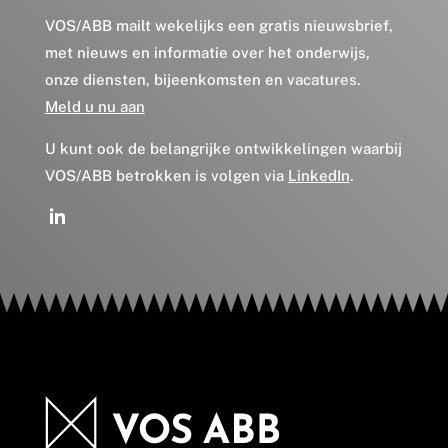
VOS/ABB mailt wekelijks een gratis nieuwsbrief,
met nieuws en informatie over het onderwijs,
onze diensten, bijeenkomsten en vacatures.
Meld u nu aan
U kunt ook de belangrijke ontwikkelingen waarbij
VOS/ABB betrokken is volgen via
LinkedIn
.