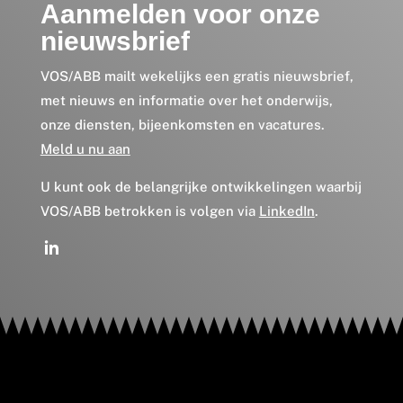
Aanmelden voor onze
nieuwsbrief
VOS/ABB mailt wekelijks een gratis nieuwsbrief,
met nieuws en informatie over het onderwijs,
onze diensten, bijeenkomsten en vacatures.
Meld u nu aan
U kunt ook de belangrijke ontwikkelingen waarbij
VOS/ABB betrokken is volgen via
LinkedIn
.