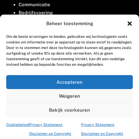
Communicatie
Bedrijfsvoering
Belangenbehartiging
Beheer toestemming
Om de beste ervaringen te bieden, gebruiken wij technologieën zoals
Contact
cookies om informatie over je apparaat op te slaan en/of te raadplegen.
Door in te stemmen met deze technologieën kunnen wij gegevens zoals
surfgedrag of unieke ID's op deze site verwerken. Als je geen
Houttuinlaan 8
toestemming geeft of uw toestemming intrekt, kan dit een nadelige
invloed hebben op bepaalde functies en mogelijkheden.
3447 GM Woerden
(0348) 405 200
Accepteren
welkom@vosabb.nl
Weigeren
Privacy, disclaimer en copyright
Bekijk voorkeuren
Cookiebeleid
Privacy Statement,
Privacy Statement,
Disclaimer en Copyright
Disclaimer en Copyright