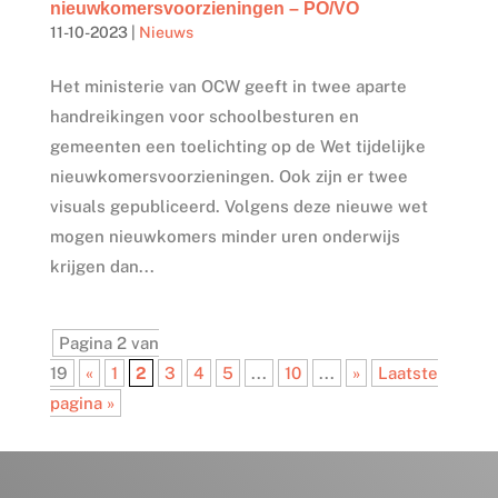
nieuwkomersvoorzieningen – PO/VO
11-10-2023
|
Nieuws
Het ministerie van OCW geeft in twee aparte
handreikingen voor schoolbesturen en
gemeenten een toelichting op de Wet tijdelijke
nieuwkomersvoorzieningen. Ook zijn er twee
visuals gepubliceerd. Volgens deze nieuwe wet
mogen nieuwkomers minder uren onderwijs
krijgen dan...
Pagina 2 van
19
«
1
2
3
4
5
...
10
...
»
Laatste
pagina »