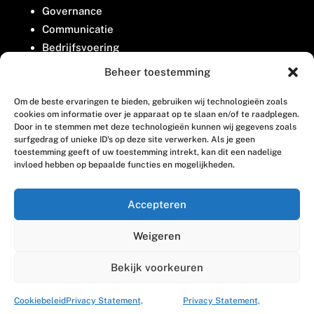
Governance
Communicatie
Bedrijfsvoering
Belangenbehartiging
Beheer toestemming
Om de beste ervaringen te bieden, gebruiken wij technologieën zoals
Contact
cookies om informatie over je apparaat op te slaan en/of te raadplegen.
Door in te stemmen met deze technologieën kunnen wij gegevens zoals
surfgedrag of unieke ID's op deze site verwerken. Als je geen
Houttuinlaan 8
toestemming geeft of uw toestemming intrekt, kan dit een nadelige
invloed hebben op bepaalde functies en mogelijkheden.
3447 GM Woerden
(0348) 405 200
Accepteren
welkom@vosabb.nl
Weigeren
Privacy, disclaimer en copyright
Bekijk voorkeuren
Cookiebeleid
Privacy Statement,
Privacy Statement,