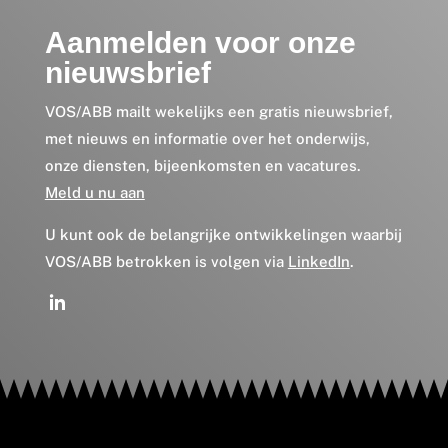
Aanmelden voor onze
nieuwsbrief
VOS/ABB mailt wekelijks een gratis nieuwsbrief,
met nieuws en informatie over het onderwijs,
onze diensten, bijeenkomsten en vacatures.
Meld u nu aan
U kunt ook de belangrijke ontwikkelingen waarbij
VOS/ABB betrokken is volgen via
LinkedIn
.