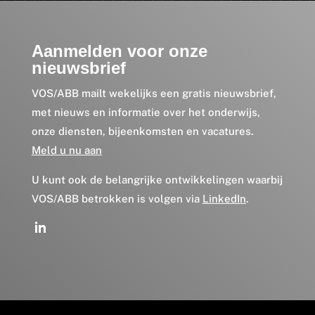
Aanmelden voor onze
nieuwsbrief
VOS/ABB mailt wekelijks een gratis nieuwsbrief,
met nieuws en informatie over het onderwijs,
onze diensten, bijeenkomsten en vacatures.
Meld u nu aan
U kunt ook de belangrijke ontwikkelingen waarbij
VOS/ABB betrokken is volgen via
LinkedIn
.