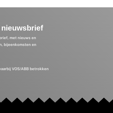
nieuwsbrief
brief, met nieuws en
en, bijeenkomsten en
 waarbij VOS/ABB betrokken