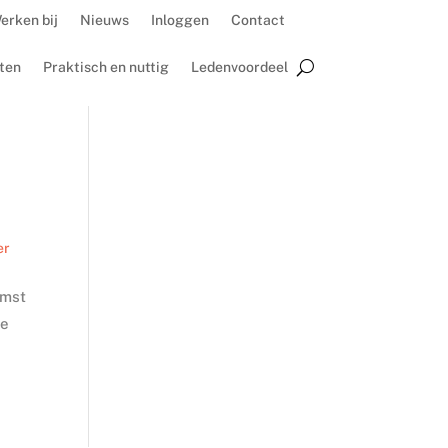
erken bij
Nieuws
Inloggen
Contact
ten
Praktisch en nuttig
Ledenvoordeel
er
omst
ie