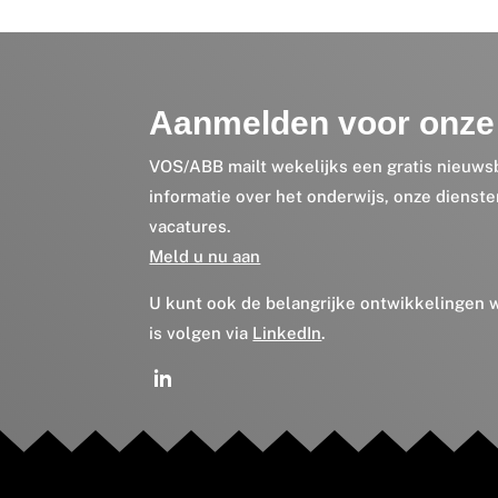
Aanmelden voor onze 
VOS/ABB mailt wekelijks een gratis nieuws
informatie over het onderwijs, onze dienst
vacatures.
Meld u nu aan
U kunt ook de belangrijke ontwikkelingen
is volgen via
LinkedIn
.