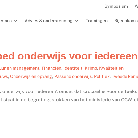
Symposium
W
er ons
Advies & ondersteuning
Trainingen
Bijeenkoms
goed onderwijs voor iedereen
uur en management
,
Financiën
,
Identiteit
,
Krimp
,
Kwaliteit en
euws
,
Onderwijs en opvang
,
Passend onderwijs
,
Politiek
,
Tweede kam
k onderwijs voor iedereen’, omdat dat ‘cruciaal is voor de toek
 staat in de begrotingsstukken van het ministerie van OCW, d