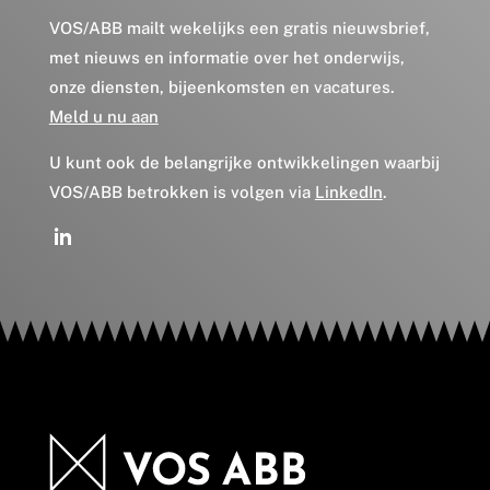
VOS/ABB mailt wekelijks een gratis nieuwsbrief,
met nieuws en informatie over het onderwijs,
onze diensten, bijeenkomsten en vacatures.
Meld u nu aan
U kunt ook de belangrijke ontwikkelingen waarbij
VOS/ABB betrokken is volgen via
LinkedIn
.