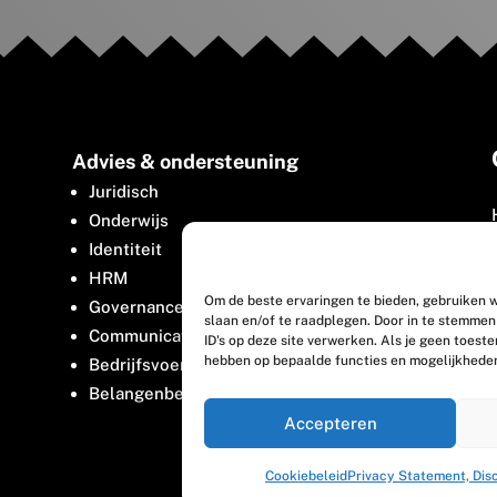
Advies & ondersteuning
Juridisch
Onderwijs
Identiteit
HRM
Om de beste ervaringen te bieden, gebruiken w
Governance
slaan en/of te raadplegen. Door in te stemme
Communicatie
ID's op deze site verwerken. Als je geen toest
hebben op bepaalde functies en mogelijkhede
Bedrijfsvoering
Belangenbehartiging
Accepteren
Cookiebeleid
Privacy Statement, Dis