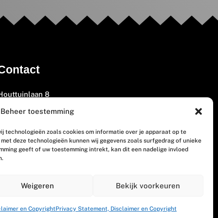
Contact
Houttuinlaan 8
3447 GM Woerden
Beheer toestemming
(0348) 405 200
ij technologieën zoals cookies om informatie over je apparaat op te
welkom@vosabb.nl
n met deze technologieën kunnen wij gegevens zoals surfgedrag of unieke
emming geeft of uw toestemming intrekt, kan dit een nadelige invloed
n.
Privacy, disclaimer en copyright
Weigeren
Bekijk voorkeuren
claimer en Copyright
Privacy Statement, Disclaimer en Copyright