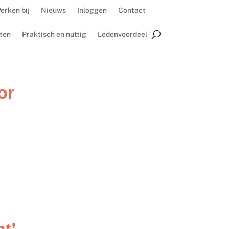
erken bij
Nieuws
Inloggen
Contact
ten
Praktisch en nuttig
Ledenvoordeel
or
t’