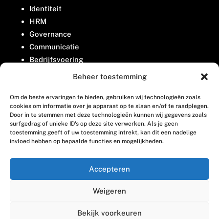
Identiteit
HRM
Governance
Communicatie
Bedrijfsvoering
Belangenbehartiging
Beheer toestemming
Om de beste ervaringen te bieden, gebruiken wij technologieën zoals
Contact
cookies om informatie over je apparaat op te slaan en/of te raadplegen.
Door in te stemmen met deze technologieën kunnen wij gegevens zoals
surfgedrag of unieke ID's op deze site verwerken. Als je geen
Houttuinlaan 8
toestemming geeft of uw toestemming intrekt, kan dit een nadelige
invloed hebben op bepaalde functies en mogelijkheden.
3447 GM Woerden
(0348) 405 200
Accepteren
welkom@vosabb.nl
Weigeren
Privacy, disclaimer en copyright
Bekijk voorkeuren