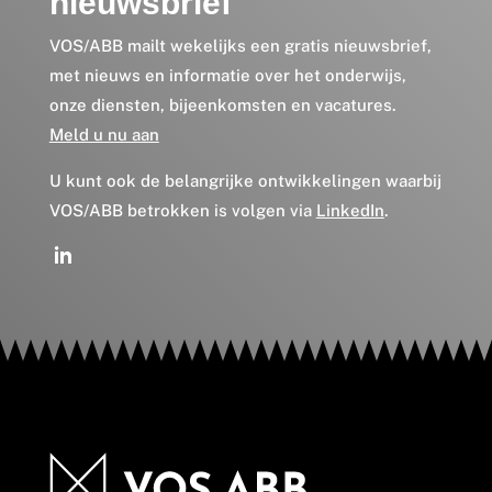
nieuwsbrief
VOS/ABB mailt wekelijks een gratis nieuwsbrief,
met nieuws en informatie over het onderwijs,
onze diensten, bijeenkomsten en vacatures.
Meld u nu aan
U kunt ook de belangrijke ontwikkelingen waarbij
VOS/ABB betrokken is volgen via
LinkedIn
.