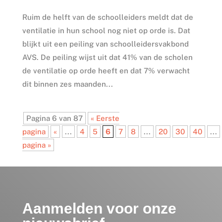
Ruim de helft van de schoolleiders meldt dat de
ventilatie in hun school nog niet op orde is. Dat
blijkt uit een peiling van schoolleidersvakbond
AVS. De peiling wijst uit dat 41% van de scholen
de ventilatie op orde heeft en dat 7% verwacht
dit binnen zes maanden...
Pagina 6 van 87
« Eerste
pagina
«
...
4
5
6
7
8
...
20
30
40
...
pagina »
Aanmelden voor onze