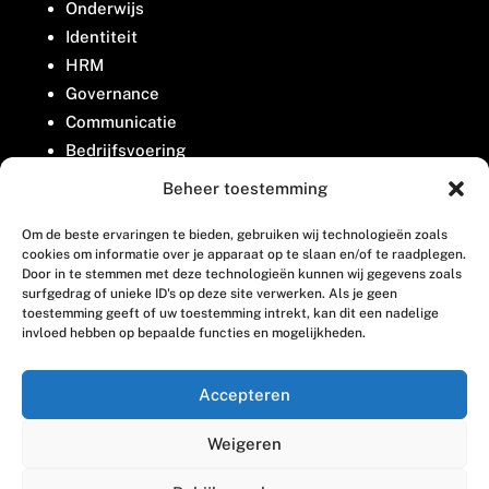
Onderwijs
Identiteit
HRM
Governance
Communicatie
Bedrijfsvoering
Belangenbehartiging
Beheer toestemming
Om de beste ervaringen te bieden, gebruiken wij technologieën zoals
Contact
cookies om informatie over je apparaat op te slaan en/of te raadplegen.
Door in te stemmen met deze technologieën kunnen wij gegevens zoals
surfgedrag of unieke ID's op deze site verwerken. Als je geen
Houttuinlaan 8
toestemming geeft of uw toestemming intrekt, kan dit een nadelige
invloed hebben op bepaalde functies en mogelijkheden.
3447 GM Woerden
(0348) 405 200
Accepteren
welkom@vosabb.nl
Weigeren
Privacy, disclaimer en copyright