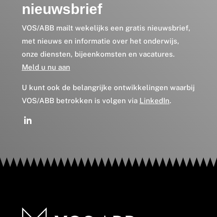
nieuwsbrief
VOS/ABB mailt wekelijks een gratis nieuwsbrief,
met nieuws en informatie over het onderwijs,
onze diensten, bijeenkomsten en vacatures.
Meld u nu aan
U kunt ook de belangrijke ontwikkelingen waarbij
VOS/ABB betrokken is volgen via
LinkedIn
.