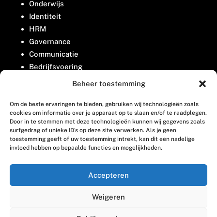
Onderwijs
Identiteit
HRM
Governance
Communicatie
Bedrijfsvoering
Belangenbehartiging
Beheer toestemming
Om de beste ervaringen te bieden, gebruiken wij technologieën zoals
Contact
cookies om informatie over je apparaat op te slaan en/of te raadplegen.
Door in te stemmen met deze technologieën kunnen wij gegevens zoals
surfgedrag of unieke ID's op deze site verwerken. Als je geen
Houttuinlaan 8
toestemming geeft of uw toestemming intrekt, kan dit een nadelige
invloed hebben op bepaalde functies en mogelijkheden.
3447 GM Woerden
(0348) 405 200
Accepteren
welkom@vosabb.nl
Weigeren
Privacy, disclaimer en copyright