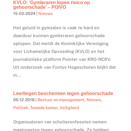
KVLO: ‘Gymleraren lopen risico op
gehoorschade’ – PO/VO
15-02-2024
|
Nieuws
Het geluid in gymzalen is vaak te hard en
daardoor kunnen gymleraren gehoorschade
oplopen. Dat meldt de Koninklijke Vereniging
voor Lichamelijke Opvoeding (KVLO) en het
journalistieke platform Pointer van KRO-NCRV.
Uit onderzoek van Fontys Hogescholen blijkt dat
in...
Leerlingen beschermen tegen gehoorschade
06-12-2018
|
Bestuur en management
,
Nieuws
,
Politiek
,
Tweede kamer
,
Veiligheid
Organisatoren van scholierenfeesten nemen
maatregelen tegen gehoorschade. Ze hebben