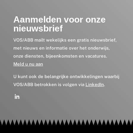
Aanmelden voor onze
nieuwsbrief
VOS/ABB mailt wekelijks een gratis nieuwsbrief,
met nieuws en informatie over het onderwijs,
onze diensten, bijeenkomsten en vacatures.
Meld u nu aan
U kunt ook de belangrijke ontwikkelingen waarbij
VOS/ABB betrokken is volgen via
LinkedIn
.