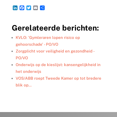
L
F
T
E
D
i
a
w
m
e
n
c
i
a
l
k
e
t
i
e
Gerelateerde berichten:
e
b
t
l
n
d
o
e
I
o
r
KVLO: 'Gymleraren lopen risico op
n
k
gehoorschade' - PO/VO
Zorgplicht voor veiligheid en gezondheid -
PO/VO
Onderwijs op de kieslijst: kansengelijkheid in
het onderwijs
VOS/ABB roept Tweede Kamer op tot bredere
blik op…