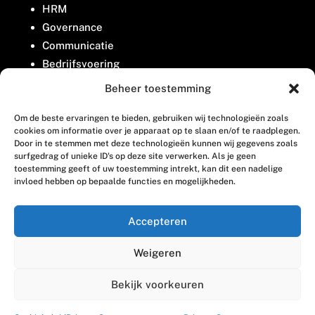
HRM
Governance
Communicatie
Bedrijfsvoering
Belangenbehartiging
Beheer toestemming
Om de beste ervaringen te bieden, gebruiken wij technologieën zoals
Contact
cookies om informatie over je apparaat op te slaan en/of te raadplegen.
Door in te stemmen met deze technologieën kunnen wij gegevens zoals
surfgedrag of unieke ID's op deze site verwerken. Als je geen
Houttuinlaan 8
toestemming geeft of uw toestemming intrekt, kan dit een nadelige
invloed hebben op bepaalde functies en mogelijkheden.
3447 GM Woerden
(0348) 405 200
Accepteren
welkom@vosabb.nl
Weigeren
Privacy, disclaimer en copyright
Bekijk voorkeuren