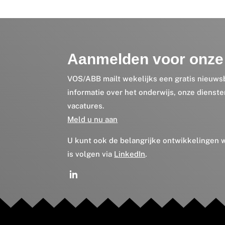
Aanmelden voor onze 
VOS/ABB mailt wekelijks een gratis nieuws
informatie over het onderwijs, onze dienst
vacatures.
Meld u nu aan
U kunt ook de belangrijke ontwikkelingen
is volgen via
LinkedIn
.