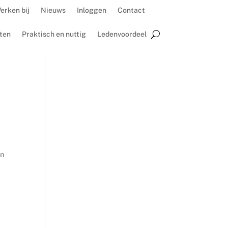
erken bij
Nieuws
Inloggen
Contact
ten
Praktisch en nuttig
Ledenvoordeel
en